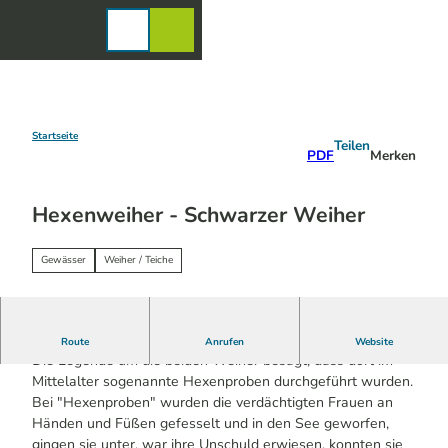
Z
u
Karte
Merkzettel
Suche
Menü
m
I
n
h
a
Startseite
Teilen
PDF
Merken
l
t
Hexenweiher - Schwarzer Weiher
Gewässer
Weiher / Teiche
Die Legende um die zwei Weiher...
Route
Anrufen
Website
Die Legende um die beiden Weiher besagt, dass dort im
Mittelalter sogenannte Hexenproben durchgeführt wurden.
Bei "Hexenproben" wurden die verdächtigten Frauen an
Händen und Füßen gefesselt und in den See geworfen,
gingen sie unter, war ihre Unschuld erwiesen, konnten sie