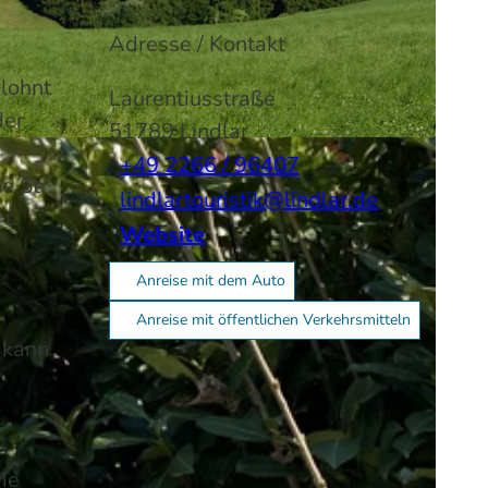
Adresse / Kontakt
lohnt
Laurentiusstraße
der
51789
Lindlar
-BY-SA
+49 2266 / 96407
e St.
lindlartouristik@lindlar.de
t.
Website
Anreise mit dem Auto
Anreise mit öffentlichen Verkehrsmitteln
 kann
ie