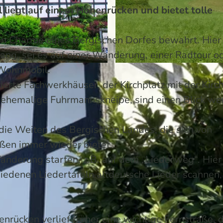
 liegt auf einem Höhenrücken und bietet tolle
en Charme eines Bergischen Dorfes bewahrt. Hier 
ang, sei es auf einer Wanderung, einer Radtour o
 Wohnmobil.
© Sabine Dohrmann / Das Bergische | KI-optimiert |
CC
erte Fachwerkhäuser, der Kirchplatz mit der Kirch
 ehemalige Fuhrmannskneipe, sind einen Blick wer
 die Weiten des Bergischen Landes, die sich von
en immer wieder bietet.
nderung starten, z.B. auf dem „Liederweg“. Hier
iedenen Liedertafeln altdeutsche Lieder scannen,
rücken verlief früher eine wichtige Fernstraße, d