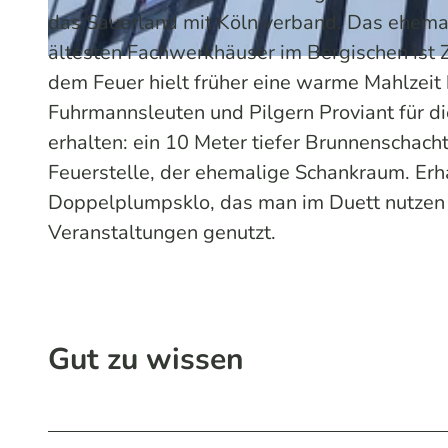
das Sauerland mit Köln verband. Das ehema
ältesten Fachwerkhäuser im Bergischen ist 
© Sabine Dohrmann / Das Bergische | KI-optimiert |
CC-BY-SA
dem Feuer hielt früher eine warme Mahlzeit
Fuhrmannsleuten und Pilgern Proviant für di
erhalten: ein 10 Meter tiefer Brunnenschac
Feuerstelle, der ehemalige Schankraum. Erha
Doppelplumpsklo, das man im Duett nutzen 
Veranstaltungen genutzt.
Gut zu wissen