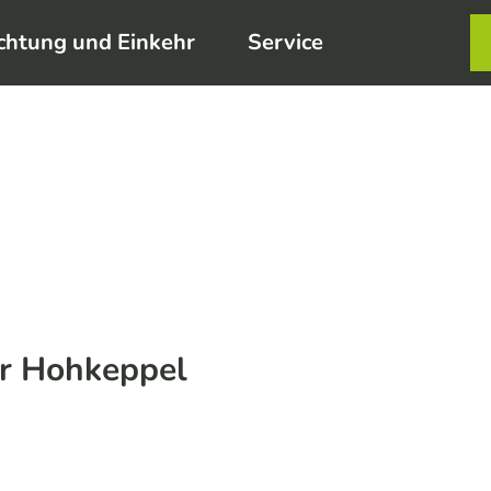
chtung und Einkehr
Service
Karte
Merkzett
Such
ar Hohkeppel