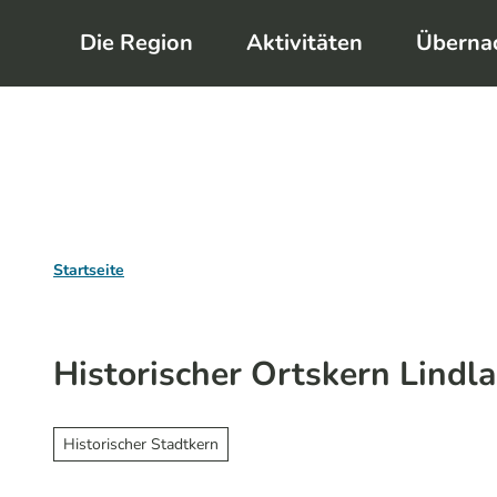
Z
Die Region
Aktivitäten
Überna
u
m
I
n
h
a
l
Startseite
t
Historischer Ortskern Lindl
Historischer Stadtkern