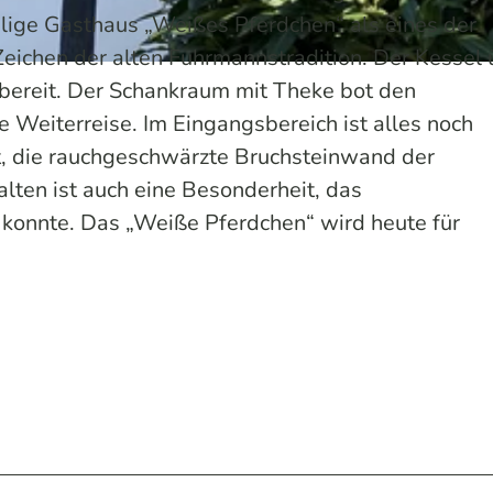
lige Gasthaus „Weißes Pferdchen“ als eines der
Zeichen der alten Fuhrmannstradition. Der Kessel 
 bereit. Der Schankraum mit Theke bot den
e Weiterreise. Im Eingangsbereich ist alles noch
ht, die rauchgeschwärzte Bruchsteinwand der
lten ist auch eine Besonderheit, das
konnte. Das „Weiße Pferdchen“ wird heute für