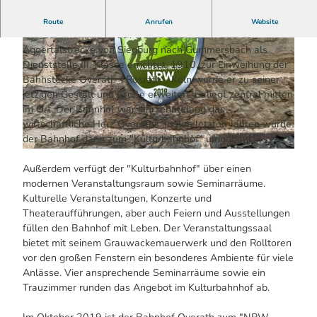
Ehemals Bahnhof - jetzt Kultgaststätte
Route
Anrufen
Website
Der Bahnhof in Overath wurde 1884 beim Bau der
Aggertalstrecke von Siegburg nach Gummersbach als
Dienststelle III. Klasse errichtet. 1910, zur Einweihung der
Bahnstecke Overath - Rösrath - Köln wurde er zu seiner
jetzigen Gestalt und Größe erweitert. Er liegt zentral mitten
im Ort. Der Bahnhof war jahrzehntelang das
© Pablo Pütz / Das Bergische | KI-optimiert |
CC-BY-SA
wirtschaftliche Herz Overaths. In den letzten Jahren wurde
der Bahnhof dann zum "Kulturbahnhof" umgebaut.
© Pablo Pütz / Das Bergische | KI-optimiert |
CC-BY-SA
Außerdem verfügt der "Kulturbahnhof" über einen
modernen Veranstaltungsraum sowie Seminarräume.
Kulturelle Veranstaltungen, Konzerte und
Theateraufführungen, aber auch Feiern und Ausstellungen
füllen den Bahnhof mit Leben. Der Veranstaltungssaal
bietet mit seinem Grauwackemauerwerk und den Rolltoren
vor den großen Fenstern ein besonderes Ambiente für viele
Anlässe. Vier ansprechende Seminarräume sowie ein
Trauzimmer runden das Angebot im Kulturbahnhof ab.