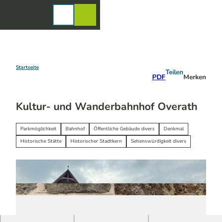
Z
u
Karte
Merkzettel
Suche
Menü
m
I
n
h
a
Startseite
Teilen
PDF
Merken
l
t
Kultur- und Wanderbahnhof Overath
Parkmöglichkeit
Bahnhof
Öffentliche Gebäude divers
Denkmal
Historische Stätte
Historischer Stadtkern
Sehenswürdigkeit divers