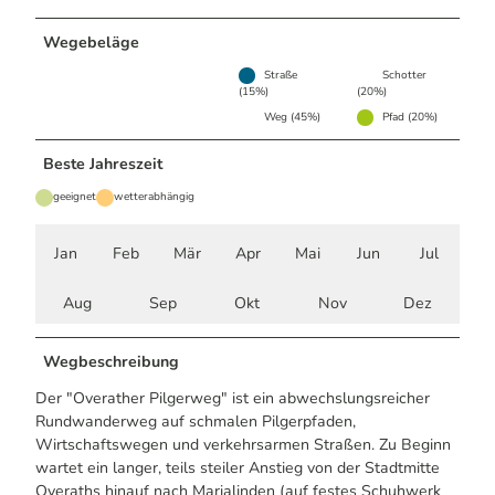
Wegebeläge
Straße
Schotter
(15%)
(20%)
Weg (45%)
Pfad (20%)
Beste Jahreszeit
geeignet
wetterabhängig
Jan
Feb
Mär
Apr
Mai
Jun
Jul
Aug
Sep
Okt
Nov
Dez
Wegbeschreibung
Der "Overather Pilgerweg" ist ein abwechslungsreicher
Rundwanderweg auf schmalen Pilgerpfaden,
Wirtschaftswegen und verkehrsarmen Straßen. Zu Beginn
wartet ein langer, teils steiler Anstieg von der Stadtmitte
Overaths hinauf nach Marialinden (auf festes Schuhwerk