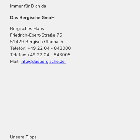
Immer für Dich da
Das Bergische GmbH
Bergisches Haus
Friedrich-Ebert-Straße 75
51429 Bergisch Gladbach
Telefon: +49 22 04 - 843000
Telefax: +49 22 04 - 843005
Mail:
info@dasbergische.de
f
I
Y
L
P
T
K
a
n
o
i
i
i
o
c
s
u
n
n
k
m
e
t
t
k
t
T
o
b
a
u
e
e
o
o
o
g
b
d
r
k
t
o
r
e
I
e
k
a
n
s
m
t
Unsere Tipps