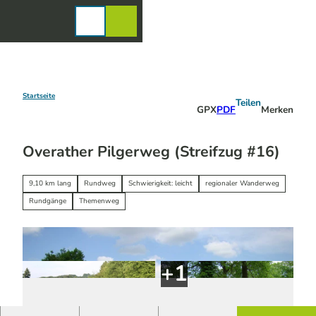
Z
u
Karte
Merkzettel
Suche
Menü
m
I
n
h
a
Startseite
Teilen
GPX
PDF
Merken
l
t
Overather Pilgerweg (Streifzug #16)
9,10 km lang
Rundweg
Schwierigkeit: leicht
regionaler Wanderweg
Rundgänge
Themenweg