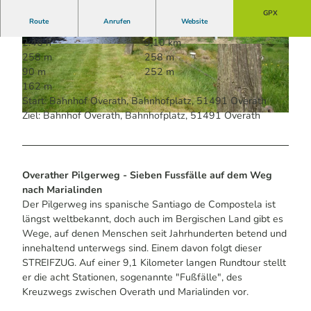
GPX
Route
Anrufen
Website
2:46 h
9,10 km
© Guido Wagner | KI-optimiert |
CC-BY-SA
© Maren Pussak / Das Bergische | KI-optimiert
258 m
258 m
|
CC-BY-SA
90 m
252 m
162 m
Start: Bahnhof Overath, Bahnhofplatz, 51491 Overath
Ziel: Bahnhof Overath, Bahnhofplatz, 51491 Overath
© Maren Pussak / Das Bergische | KI-optimiert |
CC-BY-SA
Overather Pilgerweg - Sieben Fussfälle auf dem Weg
nach Marialinden
Der Pilgerweg ins spanische Santiago de Compostela ist
längst weltbekannt, doch auch im Bergischen Land gibt es
Wege, auf denen Menschen seit Jahrhunderten betend und
innehaltend unterwegs sind. Einem davon folgt dieser
STREIFZUG. Auf einer 9,1 Kilometer langen Rundtour stellt
er die acht Stationen, sogenannte "Fußfälle", des
Kreuzwegs zwischen Overath und Marialinden vor.