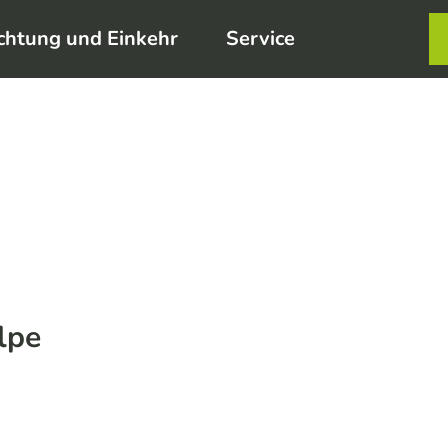
chtung und Einkehr
Service
Karte
Merkzett
Such
lpe