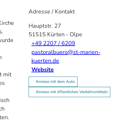
Adresse / Kontakt
Kirche
Hauptstr. 27
s.
51515
Kürten
- Olpe
 wurde
+49 2207 / 6209
pastoralbuero@st-marien-
m
kuerten.de
Website
t mit
Anreise mit dem Auto
es
Anreise mit öffentlichen Verkehrsmitteln
isch
ch
ten.