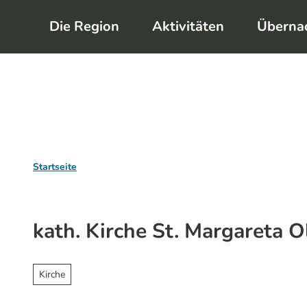
Z
Die Region
Aktivitäten
Überna
u
m
I
n
h
a
l
Startseite
t
kath. Kirche St. Margareta O
Kirche