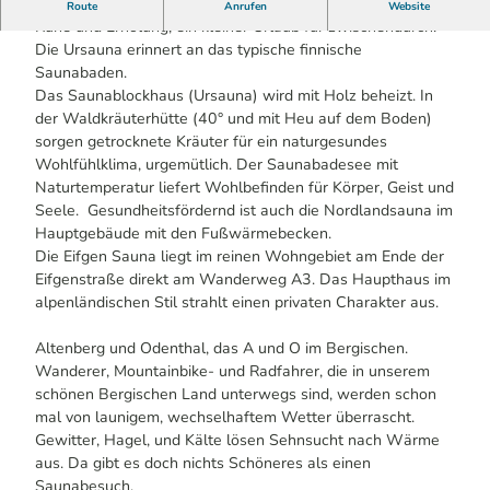
Die Natursauna im Bergischen Land
Route
Anrufen
Website
Ruhe und Erholung, ein kleiner Urlaub für zwischendurch.
Die Ursauna erinnert an das typische finnische
Saunabaden.
Das Saunablockhaus (Ursauna) wird mit Holz beheizt. In
der Waldkräuterhütte (40° und mit Heu auf dem Boden)
sorgen getrocknete Kräuter für ein naturgesundes
Wohlfühlklima, urgemütlich. Der Saunabadesee mit
Naturtemperatur liefert Wohlbefinden für Körper, Geist und
Seele. Gesundheitsfördernd ist auch die Nordlandsauna im
Hauptgebäude mit den Fußwärmebecken.
Die Eifgen Sauna liegt im reinen Wohngebiet am Ende der
Eifgenstraße direkt am Wanderweg A3. Das Haupthaus im
alpenländischen Stil strahlt einen privaten Charakter aus.
Altenberg und Odenthal, das A und O im Bergischen.
Wanderer, Mountainbike- und Radfahrer, die in unserem
schönen Bergischen Land unterwegs sind, werden schon
mal von launigem, wechselhaftem Wetter überrascht.
Gewitter, Hagel, und Kälte lösen Sehnsucht nach Wärme
aus. Da gibt es doch nichts Schöneres als einen
Saunabesuch.