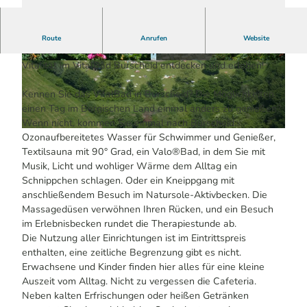
Das Vitalbad in Burscheid bietet alles um mal richtig zu
Route
Anrufen
Website
entspannen, Sauna, Valobad, Kneippgang.
Vitalität im VitalBad Burscheid entdecken und erleben!
© David Eicler | KI-optimiert
© David Eicler | KI-optimiert
Kennen Sie das VitalBad in Burscheid? Die Möglichkeiten,
einen Tag im Bergischen Land einmal anders zu genießen?
Wenn nicht, kommen Sie einmal nach Burscheid.
© David Eicler | KI-optimiert
Ozonaufbereitetes Wasser für Schwimmer und Genießer,
Textilsauna mit 90° Grad, ein Valo®Bad, in dem Sie mit
Musik, Licht und wohliger Wärme dem Alltag ein
Schnippchen schlagen. Oder ein Kneippgang mit
anschließendem Besuch im Natursole-Aktivbecken. Die
Massagedüsen verwöhnen Ihren Rücken, und ein Besuch
im Erlebnisbecken rundet die Therapiestunde ab.
Die Nutzung aller Einrichtungen ist im Eintrittspreis
enthalten, eine zeitliche Begrenzung gibt es nicht.
Erwachsene und Kinder finden hier alles für eine kleine
Auszeit vom Alltag. Nicht zu vergessen die Cafeteria.
Neben kalten Erfrischungen oder heißen Getränken