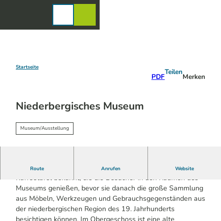
Z
u
Karte
Merkzettel
Suche
Menü
m
I
n
h
a
Startseite
Teilen
PDF
Merken
l
t
Niederbergisches Museum
Museum/Ausstellung
Das Museum ist überregional vor allem für seine Bergische
Route
Anrufen
Website
Kaffeetafel bekannt, die die Besucher in den Räumen des
Museums genießen, bevor sie danach die große Sammlung
aus Möbeln, Werkzeugen und Gebrauchsgegenständen aus
der niederbergischen Region des 19. Jahrhunderts
besichtigen können. Im Obergeschoss ist eine alte