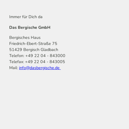
Immer für Dich da
Das Bergische GmbH
Bergisches Haus
Friedrich-Ebert-Straße 75
51429 Bergisch Gladbach
Telefon: +49 22 04 - 843000
Telefax: +49 22 04 - 843005
Mail:
info@dasbergische.de
f
I
Y
L
P
T
K
a
n
o
i
i
i
o
c
s
u
n
n
k
m
e
t
t
k
t
T
o
b
a
u
e
e
o
o
o
g
b
d
r
k
t
o
r
e
I
e
k
a
n
s