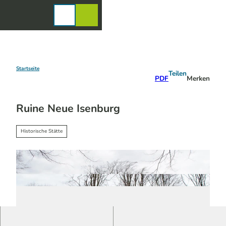
Z
u
Karte
Merkzettel
Suche
Menü
m
I
n
h
a
Startseite
Teilen
PDF
Merken
l
t
Ruine Neue Isenburg
Historische Stätte