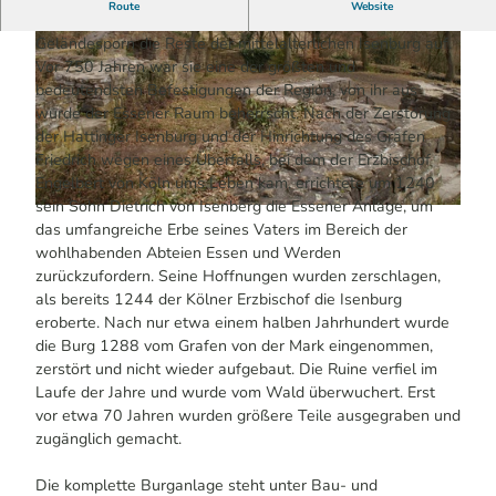
Route
Website
Hoch über dem Baldeneysee ragen auf einem felsigen
Geländesporn die Reste der mittelalterlichen Isenburg auf.
Vor 750 Jahren war sie eine der größten und
bedeutendsten Befestigungen der Region, von ihr aus
wurde der Essener Raum beherrscht. Nach der Zerstörung
der Hattinger Isenburg und der Hinrichtung des Grafen
Friedrich wegen eines Überfalls, bei dem der Erzbischof
© Maren Pussak / Das Bergische | KI-optimiert |
CC-BY-SA
Engelbert von Köln ums Leben kam, errichtete um 1240
sein Sohn Dietrich von Isenberg die Essener Anlage, um
© Maren Pussak / Das Bergische | KI-optimiert |
CC-BY-SA
das umfangreiche Erbe seines Vaters im Bereich der
wohlhabenden Abteien Essen und Werden
zurückzufordern. Seine Hoffnungen wurden zerschlagen,
als bereits 1244 der Kölner Erzbischof die Isenburg
eroberte. Nach nur etwa einem halben Jahrhundert wurde
die Burg 1288 vom Grafen von der Mark eingenommen,
zerstört und nicht wieder aufgebaut. Die Ruine verfiel im
Laufe der Jahre und wurde vom Wald überwuchert. Erst
vor etwa 70 Jahren wurden größere Teile ausgegraben und
zugänglich gemacht.
Die komplette Burganlage steht unter Bau- und