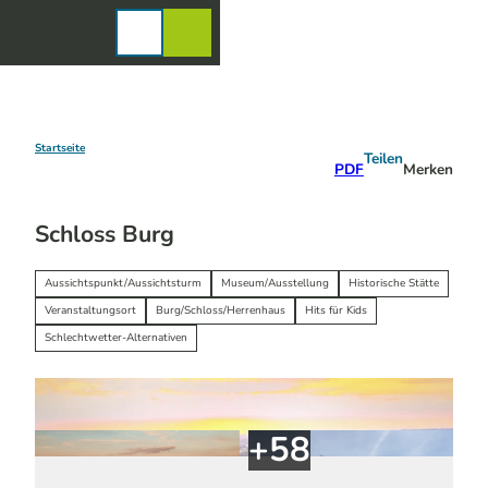
Z
u
Karte
Merkzettel
Suche
Menü
m
I
n
h
a
Startseite
Teilen
PDF
Merken
l
t
Schloss Burg
Aussichtspunkt/Aussichtsturm
Museum/Ausstellung
Historische Stätte
Veranstaltungsort
Burg/Schloss/Herrenhaus
Hits für Kids
Schlechtwetter-Alternativen