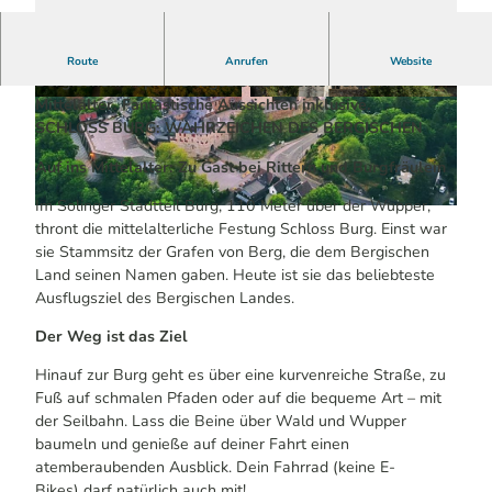
Hoch oben die mächtige Burganlage. Wahrzeichen des
Route
Anrufen
Website
Bergischen. Top-Ausflugsziel. Und eine Reise ins
Mittelalter. Fantastische Aussichten inklusive.
© Kai Marc Pel |
CC-BY-SA
© Holger Piwowar |
CC-BY-SA
SCHLOSS BURG: WAHRZEICHEN DES BERGISCHEN
Auf ins Mittelalter: Zu Gast bei Rittern und Burgfräulein
Im Solinger Stadtteil Burg, 110 Meter über der Wupper,
© Daniel Wachowski |
CC-BY-SA
thront die mittelalterliche Festung Schloss Burg. Einst war
sie Stammsitz der Grafen von Berg, die dem Bergischen
Land seinen Namen gaben. Heute ist sie das beliebteste
Ausflugsziel des Bergischen Landes.
Der Weg ist das Ziel
Hinauf zur Burg geht es über eine kurvenreiche Straße, zu
Fuß auf schmalen Pfaden oder auf die bequeme Art – mit
der Seilbahn. Lass die Beine über Wald und Wupper
baumeln und genieße auf deiner Fahrt einen
atemberaubenden Ausblick. Dein Fahrrad (keine E-
Bikes) darf natürlich auch mit!