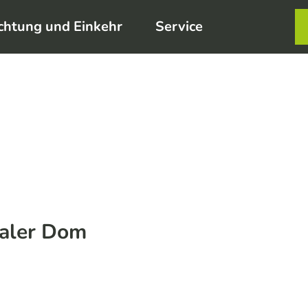
chtung und Einkehr
Service
Karte
Merkzett
Such
taler Dom