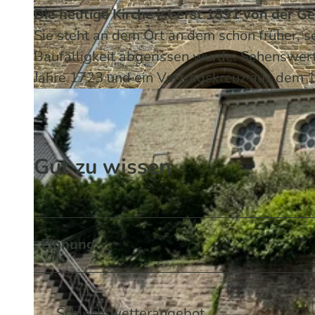
Die heutige Kirche ist erst 1891 von der 
Sie steht an dem Ort an dem schon früher, s
Baufälligkeit abgerissen wurde. Sehenswert 
Jahre 1723 und ein Vortragskreuz aus dem 1
© Melissa Schülting / Das Bergische | KI-optimiert |
CC-BY-SA
Gut zu wissen
Eignung
Schlechtwetterangebot