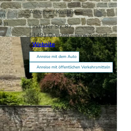
Adresse / Kontakt
en
 dem
Lindlarer Str. 87
51491
Overath
- Immekeppel
-BY-SA
Website
Anreise mit dem Auto
Anreise mit öffentlichen Verkehrsmitteln