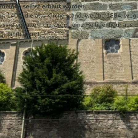
Gemeinde selbst erbaut worden.
eit 1400, die alte Kirche stand, welche 1884, weg
sind vor allem die Orgel, eine Heiligenfigur aus
1. Jahrhundert.
© Melissa Schülting / Das Bergische | KI-optimiert |
CC