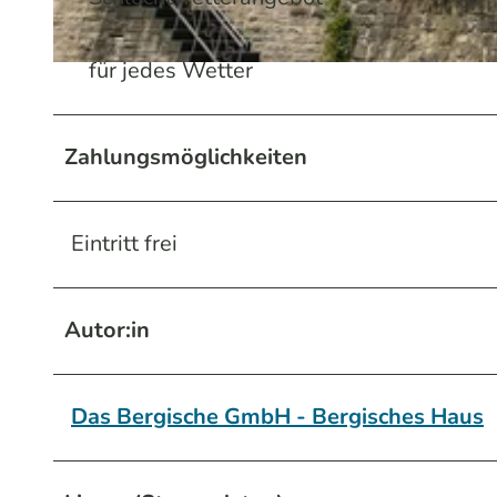
für jedes Wetter
© Melissa Schülting / Das Bergische | KI-optimiert |
CC-BY-SA
Zahlungsmöglichkeiten
Eintritt frei
Autor:in
Das Bergische GmbH - Bergisches Haus