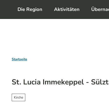
Z
Die Region
Aktivitäten
Überna
u
m
I
n
h
a
l
Startseite
t
St. Lucia Immekeppel - Sülz
Kirche