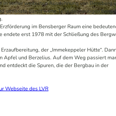
te in seiner weitesten Ausdehnung von Bensberg 
d umfasste damit weite Teile der heutigen bergi
g.
e Erzförderung im Bensberger Raum eine bedeute
sie endete erst 1978 mit der Schließung des Berg
 Erzaufbereitung, der „Immekeppeler Hütte“. Dan
en Apfel und Berzelius. Auf dem Weg passiert ma
nd entdeckt die Spuren, die der Bergbau in der
zur Webseite des LVR