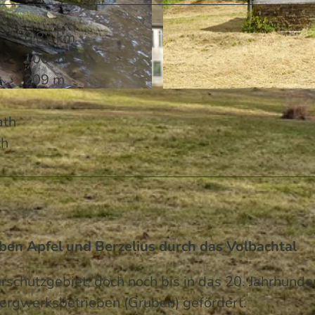
6,82 km
100 m
209 m
© Peter Schönfeld | KI-optimiert
ath
th
en Apfel und Berzelius durch das Volbachtal
urschutzgebiet, doch noch bis in das 20. Jahrhunde
Bergwerksbetrieben (Gruben) gefördert.