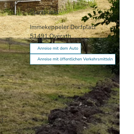
Startpunkt
Immekeppeler Dorfplatz
51491
Overath
Anreise mit dem Auto
Anreise mit öffentlichen Verkehrsmitteln
rt