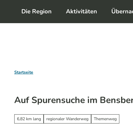
Z
Die Region
Aktivitäten
Überna
u
m
I
n
h
a
l
Startseite
t
Auf Spurensuche im Bensber
6,82 km lang
regionaler Wanderweg
Themenweg