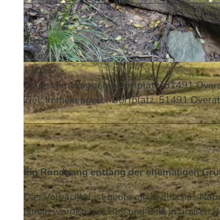
1:51 h
98 m
99 m
110 m
© Peter Schönfeld | KI-optimiert
Start: Immekeppeler Dorfplatz, 51491 Over
Ziel: Immekeppeler Dorfplatz, 51491 Overa
Ein Rundgang entlang der ehemaligen Grub
Das Volbachtal ist heute ein idyllisches Nat
hinein wurden hier Blei und Zink in großen 