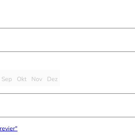
Sep
Okt
Nov
Dez
revier"