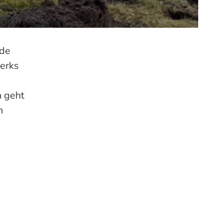
und
schen
nde
werks
n geht
n