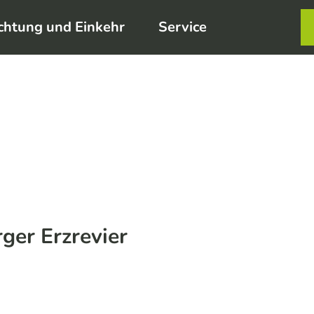
chtung und Einkehr
Service
Karte
Merkzett
Such
ger Erzrevier