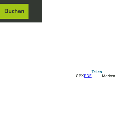
Buchen
el
e
Teilen
GPX
PDF
Merken