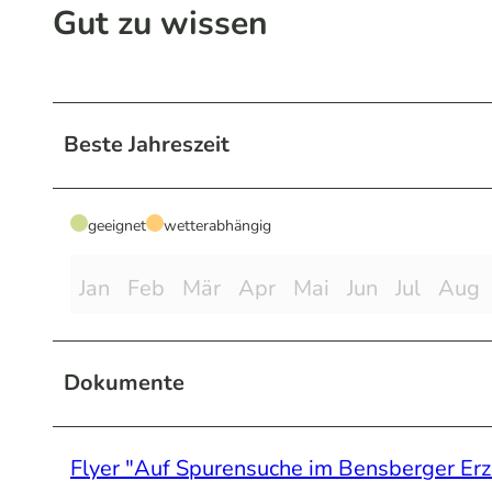
Gut zu wissen
Beste Jahreszeit
geeignet
wetterabhängig
Jan
Feb
Mär
Apr
Mai
Jun
Jul
Aug
Dokumente
Flyer "Auf Spurensuche im Bensberger Erz