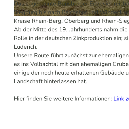
Das sogenannte Bensberger Erzrevier reich
Siegburg bis nach Reichshof und Windeck un
Kreise Rhein-Berg, Oberberg und Rhein-Sie
© Lothar Eschbach | KI-optimiert
Ab der Mitte des 19. Jahrhunderts nahm di
Rolle in der deutschen Zinkproduktion ein; 
Lüderich.
Unsere Route führt zunächst zur ehemaligen
es ins Volbachtal mit den ehemaligen Grub
einige der noch heute erhaltenen Gebäude u
Landschaft hinterlassen hat.
Hier finden Sie weitere Informationen:
Link 