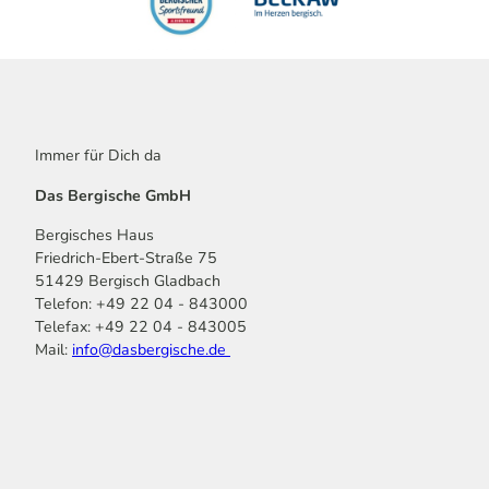
Immer für Dich da
Das Bergische GmbH
Bergisches Haus
Friedrich-Ebert-Straße 75
51429 Bergisch Gladbach
Telefon: +49 22 04 - 843000
Telefax: +49 22 04 - 843005
Mail:
info@dasbergische.de
f
I
Y
L
P
T
K
a
n
o
i
i
i
o
c
s
u
n
n
k
m
e
t
t
k
t
T
o