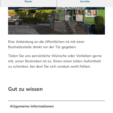
Route
Anrufen
Haus Thal ist ein kleines, familiär geführtes Haus.
F
F
Wir kümmern uns sehr individuell um jeden Gast.
o
o
Unser Haus liegt gleich vor den Toren Kölns im Grünen mit
t
t
einer hervorragenden Anbindung. Die Autobahn A4 ist mit
o
o
der Anschlussstelle 21 nur 2 km entfernt.
w
w
I
ü
ü
Eine Anbindung an die öffentlichen ist mit einer
M
n
n
Bushaltestelle direkt vor der Tür gegeben.
G
s
s
_
c
c
Teilen Sie uns persönliche Wünsche oder Vorlieben gerne
7
h
h
mit, unser Bestreben ist es, Ihnen einen tollen Aufenthalt
8
e
e
zu schenken, bei dem Sie sich rundum wohl fühlen.
1
-
-
5
1
1
9
9
0
1
Gut zu wissen
Allgemeine Informationen