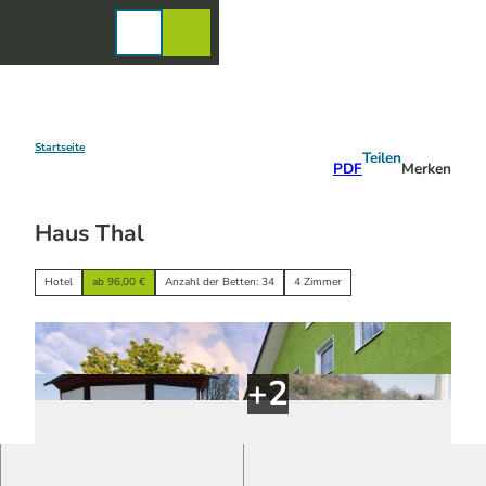
Z
u
Karte
Merkzettel
Suche
Menü
m
I
n
h
a
Startseite
Teilen
PDF
Merken
l
t
Haus Thal
Hotel
ab 96,00 €
Anzahl der Betten: 34
4 Zimmer