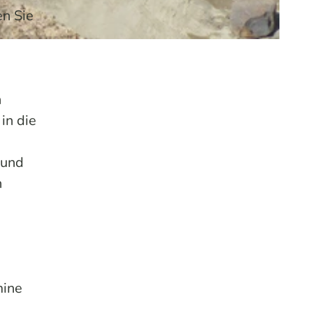
n Sie
n
in die
 und
n
mine