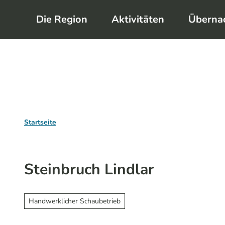
Z
Die Region
Aktivitäten
Überna
u
m
I
n
h
a
l
Startseite
t
Steinbruch Lindlar
Handwerklicher Schaubetrieb