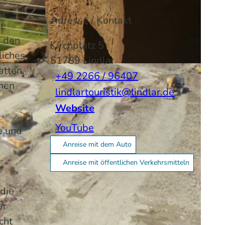
Adresse / Kontakt
de
n den
Kirchplatz 5
liches
51789
Lindlar
atten,
+49 2266 / 96407
chen
lindlartouristik@lindlar.de
Website
YouTube
e und
Anreise mit dem Auto
Anreise mit öffentlichen Verkehrsmitteln
 die
er
cht