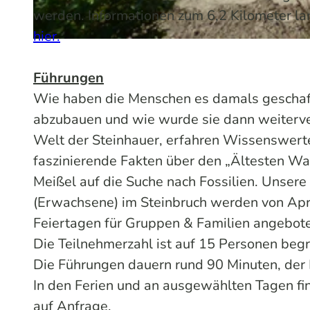
werden. Informationen zum 6,2 Kilometer l
hier.
© Lindlar Touristik | KI-optimiert |
CC-BY-SA
Führungen
Wie haben die Menschen es damals geschaf
abzubauen und wie wurde sie dann weiterver
Welt der Steinhauer, erfahren Wissenswert
faszinierende Fakten über den „Ältesten W
Meißel auf die Suche nach Fossilien. Unsere
(Erwachsene) im Steinbruch werden von Apri
Feiertagen für Gruppen & Familien angebot
Die Teilnehmerzahl ist auf 15 Personen beg
Die Führungen dauern rund 90 Minuten, der 
In den Ferien und an ausgewählten Tagen fin
auf Anfrage.