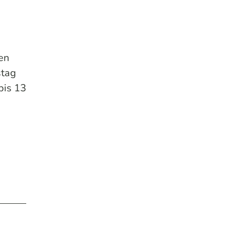
ten
stag
bis 13