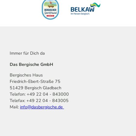
Immer für Dich da
Das Bergische GmbH
Bergisches Haus
Friedrich-Ebert-Straße 75
51429 Bergisch Gladbach
Telefon: +49 22 04 - 843000
Telefax: +49 22 04 - 843005
Mail:
info@dasbergische.de
f
I
Y
L
P
T
K
a
n
o
i
i
i
o
c
s
u
n
n
k
m