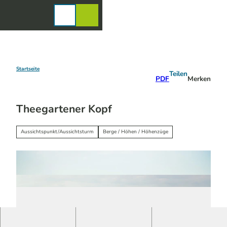
Z
u
Karte
Merkzettel
Suche
Menü
m
I
n
h
a
Startseite
Teilen
PDF
Merken
l
t
Theegartener Kopf
Aussichtspunkt/Aussichtsturm
Berge / Höhen / Höhenzüge