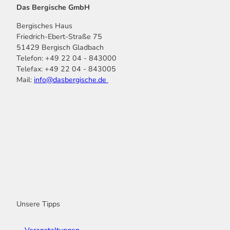
Das Bergische GmbH
Bergisches Haus
Friedrich-Ebert-Straße 75
51429 Bergisch Gladbach
Telefon: +49 22 04 - 843000
Telefax: +49 22 04 - 843005
Mail:
info@dasbergische.de
f
I
Y
L
P
T
K
a
n
o
i
i
i
o
c
s
u
n
n
k
m
e
t
t
k
t
T
o
b
a
u
e
e
o
o
o
g
b
d
r
k
t
o
r
e
I
e
k
a
n
s
m
t
Unsere Tipps