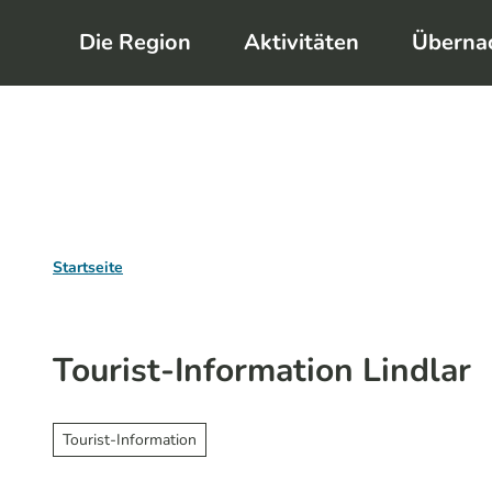
Z
Die Region
Aktivitäten
Überna
u
m
I
n
h
a
l
Startseite
t
Tourist-Information Lindlar
Tourist-Information