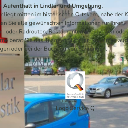
en Aufenthalt in Lindlar und Umgebung.
 liegt mitten im historischen Ortskern, nahe der K
ten Sie alle gewünschten Informationen für Ihren
er- oder Radrouten, Restaurantempfehlungen oder
rne berät Sie das Team von Lindlar Tourismus auc
gen oder bei der Buchung von Führungen.
© KI-optimiert
Logo Service Q