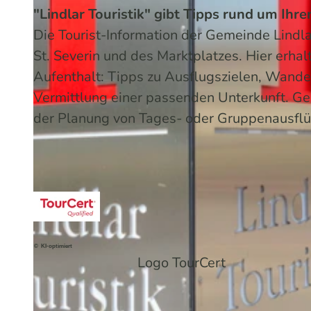
"Lindlar Touristik" gibt Tipps rund um Ihr
Die Tourist-Information der Gemeinde Lindlar
St. Severin und des Marktplatzes. Hier erhal
Aufenthalt: Tipps zu Ausflugszielen, Wand
Vermittlung einer passenden Unterkunft. Ge
der Planung von Tages- oder Gruppenausflü
© KI-optimiert
Logo TourCert