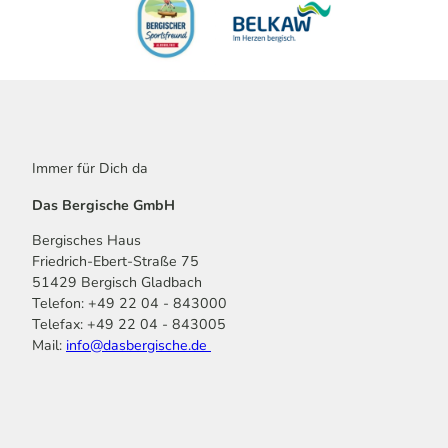
Immer für Dich da
Das Bergische GmbH
Bergisches Haus
Friedrich-Ebert-Straße 75
51429 Bergisch Gladbach
Telefon: +49 22 04 - 843000
Telefax: +49 22 04 - 843005
Mail:
info@dasbergische.de
f
I
Y
L
P
T
K
a
n
o
i
i
i
o
c
s
u
n
n
k
m