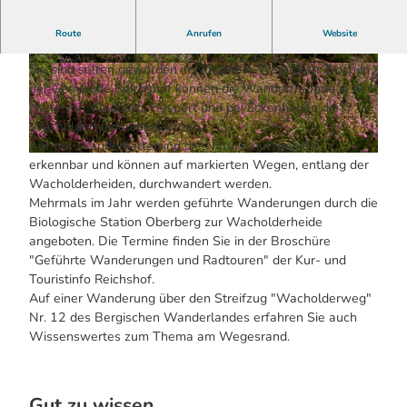
In der Nähe von Branscheid befindet sich heute noch eins
Route
Anrufen
Website
der drei Wacholdergebiete von Reichshof.
Sie sind selten geworden in Nordrhein-Westfalen. Doch in
© www.druckreif-medien.de, Thorsten Klaucke
© www.druckreif-medien.de | KI-optimiert
| KI-optimiert
der Gemeinde Reichshof können die Wanderfreunde in der
Nähe von Wildberg, Hespert und bei Eckenhagen die
Wacholderheiden betrachten.
Auf der Wanderkarte sind die Naturschutzgebiete
© www.druckreif-medien.de | KI-optimiert
erkennbar und können auf markierten Wegen, entlang der
Wacholderheiden, durchwandert werden.
Mehrmals im Jahr werden geführte Wanderungen durch die
Biologische Station Oberberg zur Wacholderheide
angeboten. Die Termine finden Sie in der Broschüre
"Geführte Wanderungen und Radtouren" der Kur- und
Touristinfo Reichshof.
Auf einer Wanderung über den Streifzug "Wacholderweg"
Nr. 12 des Bergischen Wanderlandes erfahren Sie auch
Wissenswertes zum Thema am Wegesrand.
Gut zu wissen