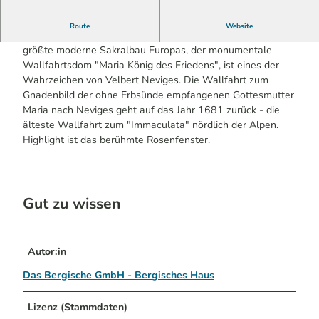
Route
Website
Der von Professor Gottfried Böhm 1968 fertig gestellte
größte moderne Sakralbau Europas, der monumentale
Wallfahrtsdom "Maria König des Friedens", ist eines der
Wahrzeichen von Velbert Neviges. Die Wallfahrt zum
Gnadenbild der ohne Erbsünde empfangenen Gottesmutter
Maria nach Neviges geht auf das Jahr 1681 zurück - die
älteste Wallfahrt zum "Immaculata" nördlich der Alpen.
Highlight ist das berühmte Rosenfenster.
Gut zu wissen
Autor:in
Das Bergische GmbH - Bergisches Haus
Lizenz (Stammdaten)