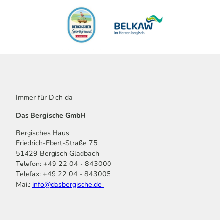
Immer für Dich da
Das Bergische GmbH
Bergisches Haus
Friedrich-Ebert-Straße 75
51429 Bergisch Gladbach
Telefon: +49 22 04 - 843000
Telefax: +49 22 04 - 843005
Mail:
info@dasbergische.de
f
I
Y
L
P
T
K
a
n
o
i
i
i
o