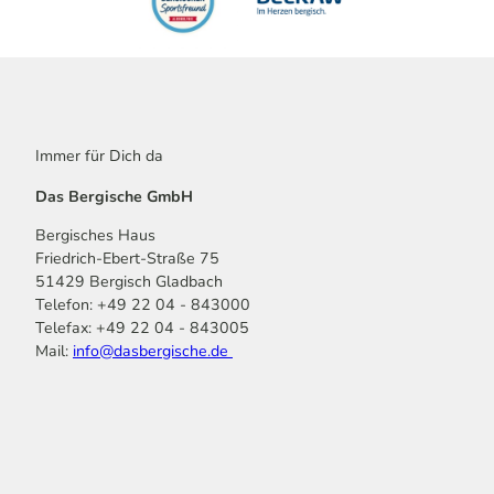
Immer für Dich da
Das Bergische GmbH
Bergisches Haus
Friedrich-Ebert-Straße 75
51429 Bergisch Gladbach
Telefon: +49 22 04 - 843000
Telefax: +49 22 04 - 843005
Mail:
info@dasbergische.de
f
I
Y
L
P
T
K
a
n
o
i
i
i
o
c
s
u
n
n
k
m
e
t
t
k
t
T
o