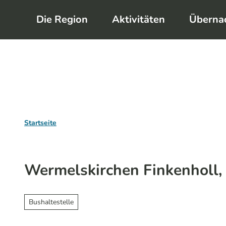
Z
Die Region
Aktivitäten
Überna
u
m
I
n
h
a
l
Startseite
t
Wermelskirchen Finkenholl,
Bushaltestelle