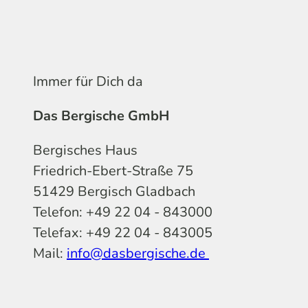
Immer für Dich da
Das Bergische GmbH
Bergisches Haus
Friedrich-Ebert-Straße 75
51429 Bergisch Gladbach
Telefon: +49 22 04 - 843000
Telefax: +49 22 04 - 843005
Mail:
info@dasbergische.de
f
I
Y
L
P
T
K