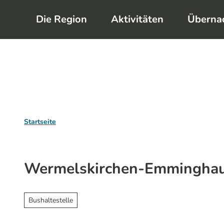
Z
Die Region
Aktivitäten
Überna
u
m
I
n
h
a
l
Startseite
t
Wermelskirchen-Emminghaus
Bushaltestelle