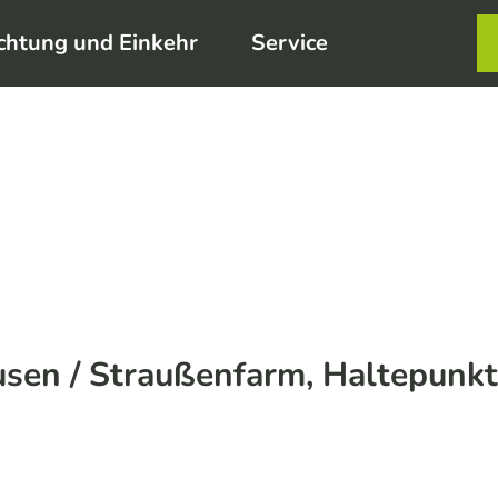
chtung und Einkehr
Service
Karte
Merkzett
Such
en / Straußenfarm, Haltepunk