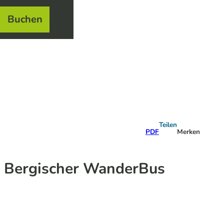
Buchen
el
e
Teilen
PDF
Merken
t Bergischer WanderBus