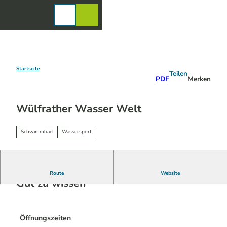
Z
u
Karte
Merkzettel
Suche
Menü
m
I
n
h
a
Startseite
Teilen
PDF
Merken
l
t
Wülfrather Wasser Welt
Schwimmbad
Wassersport
Route
Website
Gut zu wissen
Öffnungszeiten