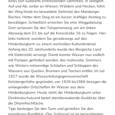
eines sich südwärts erstreckenden Siefentals. In stetigem
Auf und Ab, vorbei an Wiesen, Wäldern und Hecken, führt
der Weg hinab ins bewaldete Siefental des Malsberger
Baches. Hinter dem Steg ist ein kurzer, kräftiger Anstieg zu
bewältigen. Schließlich erreichen Sie eine Weggabelung.
Dort verlassen Sie den Talsperrenweg, um am linken
Abzweig dem D1 bis auf die Kreisstraße 16 zu folgen. Hier
links haltend, wandern Sie geradewegs auf den
Hindenburgturm zu, einem wertvollen Kulturdenkmal.
Anfang des 20. Jahrhunderts wurde das Bergische Land
mit Elektrizität versorgt. Damit konnte Wasser nun endlich
mit Pumpen gefördert werden; das mühevolle, Sommers
wie Winters notwendige Schöpfen und Schleppen des
Wassers aus Quellen, Brunnen und Teichen entfiel. Im Juli
1927 wurde die Wasserleitungsgenossenschaft
Ketzbergerhöhe gegründet; von 1929 bis1966 bezogen die
umliegenden Ortschaften ihr Wasser aus dem
Hindenburgturm. Heute steht der Hindenburgturm unter
Denkmalschutzund bietet atemberaubende Ausblicke über
die Dhünnhochfläche.
Tipp: besteigen Sie den Turm und genießen Sie den
grandiosen Rundblick. (Der Schlüssel ist im benachbarten