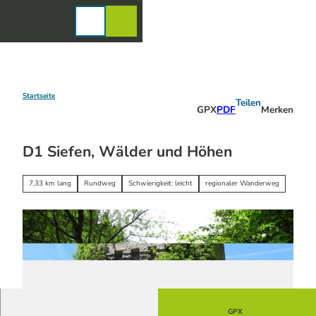
Z
u
Karte
Merkzettel
Suche
Menü
m
I
n
h
a
Startseite
Teilen
GPX
PDF
Merken
l
t
D1 Siefen, Wälder und Höhen
7,33 km lang
Rundweg
Schwierigkeit: leicht
regionaler Wanderweg
GPX