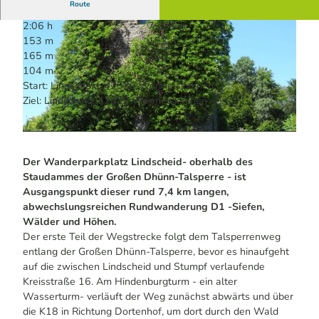
Route
2:06 h
7,33 km
153 m
153 m
165 m
269 m
104 m
Start: Lindscheid, 42929 Wermelskirchen
Ziel: Lindscheid, 42929 Wermelskirchen
© Ulrich Broichhaus | KI-optimiert
© KI-optimiert
Der Wanderparkplatz Lindscheid- oberhalb des
Staudammes der Großen Dhünn-Talsperre - ist
Ausgangspunkt dieser rund 7,4 km langen,
abwechslungsreichen Rundwanderung D1 -Siefen,
Wälder und Höhen.
Der erste Teil der Wegstrecke folgt dem Talsperrenweg
entlang der Großen Dhünn-Talsperre, bevor es hinaufgeht
auf die zwischen Lindscheid und Stumpf verlaufende
Kreisstraße 16. Am Hindenburgturm - ein alter
Wasserturm- verläuft der Weg zunächst abwärts und über
die K18 in Richtung Dortenhof, um dort durch den Wald