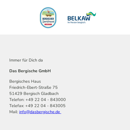
Immer für Dich da
Das Bergische GmbH
Bergisches Haus
Friedrich-Ebert-Straße 75
51429 Bergisch Gladbach
Telefon: +49 22 04 - 843000
Telefax: +49 22 04 - 843005
Mail:
info@dasbergische.de
f
I
Y
L
P
T
K