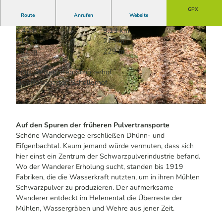
GPX
Route
Anrufen
Website
2:40 h
9,13 km
213 m
213 m
102 m
229 m
127 m
Start: Reisegarten Schöllerhof
Ziel: Reisegarten Schöllerhof
© Das Bergische / David Bosbach | KI-optimiert |
CC-BY-SA
© Das Bergische / David Bosbach | KI-optimiert |
CC-BY-SA
Auf den Spuren der früheren Pulvertransporte
Schöne Wanderwege erschließen Dhünn- und
Eifgenbachtal. Kaum jemand würde vermuten, dass sich
hier einst ein Zentrum der Schwarzpulverindustrie befand.
Wo der Wanderer Erholung sucht, standen bis 1919
Fabriken, die die Wasserkraft nutzten, um in ihren Mühlen
Schwarzpulver zu produzieren. Der aufmerksame
Wanderer entdeckt im Helenental die Überreste der
Mühlen, Wassergräben und Wehre aus jener Zeit.