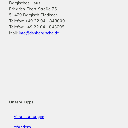
Bergisches Haus
Friedrich-Ebert-Straße 75
51429 Bergisch Gladbach
Telefon: +49 22 04 - 843000
Telefax: +49 22 04 - 843005
Mail:
info@dasbergische.de
f
I
Y
L
P
T
K
a
n
o
i
i
i
o
c
s
u
n
n
k
m
e
t
t
k
t
T
o
b
a
u
e
e
o
o
o
g
b
d
r
k
t
o
r
e
I
e
k
a
n
s
m
t
Unsere Tipps
Veranstaltungen
Wandern