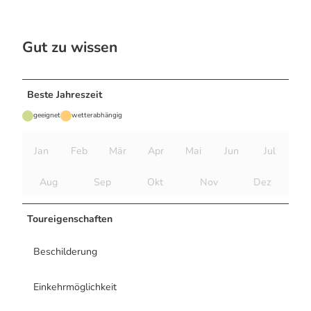
Gut zu wissen
Beste Jahreszeit
geeignet
wetterabhängig
Jan
Feb
Mär
Apr
Mai
Jun
Jul
Aug
Sep
Okt
Nov
Dez
Toureigenschaften
Beschilderung
Einkehrmöglichkeit