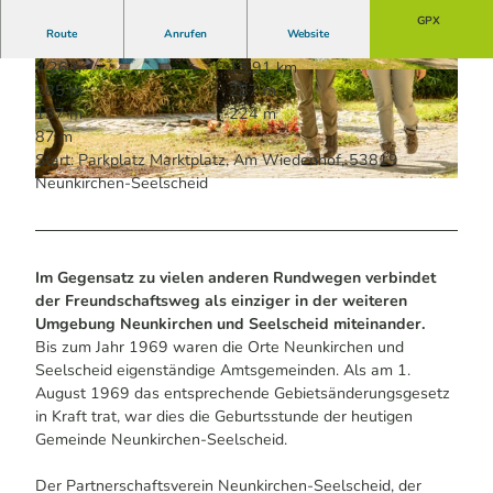
GPX
Route
Anrufen
Website
4:26 h
15,91 km
© Dominik Ketz | KI-optimiert |
CC-BY-SA
© Dominik Ketz | KI-optimiert |
CC-BY-SA
285 m
287 m
137 m
224 m
87 m
Start: Parkplatz Marktplatz, Am Wiedenhof, 53819
Neunkirchen-Seelscheid
© Dominik Ketz | KI-optimiert |
CC-BY-SA
Im Gegensatz zu vielen anderen Rundwegen verbindet
der Freundschaftsweg als einziger in der weiteren
Umgebung Neunkirchen und Seelscheid miteinander.
Bis zum Jahr 1969 waren die Orte Neunkirchen und
Seelscheid eigenständige Amtsgemeinden. Als am 1.
August 1969 das entsprechende Gebietsänderungsgesetz
in Kraft trat, war dies die Geburtsstunde der heutigen
Gemeinde Neunkirchen-Seelscheid.
Der Partnerschaftsverein Neunkirchen-Seelscheid, der