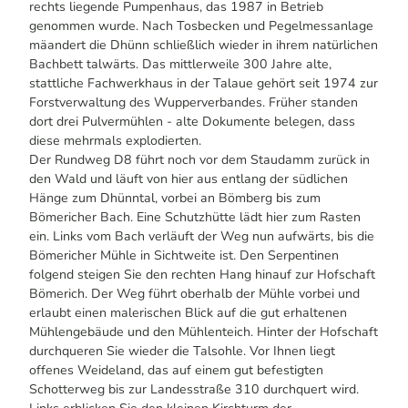
rechts liegende Pumpenhaus, das 1987 in Betrieb
genommen wurde. Nach Tosbecken und Pegelmessanlage
mäandert die Dhünn schließlich wieder in ihrem natürlichen
Bachbett talwärts. Das mittlerweile 300 Jahre alte,
stattliche Fachwerkhaus in der Talaue gehört seit 1974 zur
Forstverwaltung des Wupperverbandes. Früher standen
dort drei Pulvermühlen - alte Dokumente belegen, dass
diese mehrmals explodierten.
Der Rundweg D8 führt noch vor dem Staudamm zurück in
den Wald und läuft von hier aus entlang der südlichen
Hänge zum Dhünntal, vorbei an Bömberg bis zum
Bömericher Bach. Eine Schutzhütte lädt hier zum Rasten
ein. Links vom Bach verläuft der Weg nun aufwärts, bis die
Bömericher Mühle in Sichtweite ist. Den Serpentinen
folgend steigen Sie den rechten Hang hinauf zur Hofschaft
Bömerich. Der Weg führt oberhalb der Mühle vorbei und
erlaubt einen malerischen Blick auf die gut erhaltenen
Mühlengebäude und den Mühlenteich. Hinter der Hofschaft
durchqueren Sie wieder die Talsohle. Vor Ihnen liegt
offenes Weideland, das auf einem gut befestigten
Schotterweg bis zur Landesstraße 310 durchquert wird.