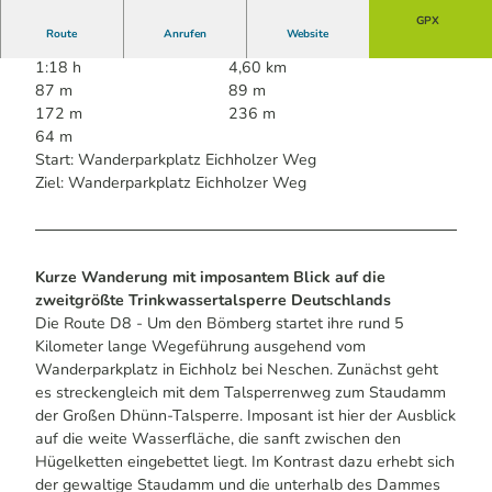
GPX
Route
Anrufen
Website
1:18 h
4,60 km
87 m
89 m
172 m
236 m
64 m
Start: Wanderparkplatz Eichholzer Weg
Ziel: Wanderparkplatz Eichholzer Weg
Kurze Wanderung mit imposantem Blick auf die
zweitgrößte Trinkwassertalsperre Deutschlands
Die Route D8 - Um den Bömberg startet ihre rund 5
Kilometer lange Wegeführung ausgehend vom
Wanderparkplatz in Eichholz bei Neschen. Zunächst geht
es streckengleich mit dem Talsperrenweg zum Staudamm
der Großen Dhünn-Talsperre. Imposant ist hier der Ausblick
auf die weite Wasserfläche, die sanft zwischen den
Hügelketten eingebettet liegt. Im Kontrast dazu erhebt sich
der gewaltige Staudamm und die unterhalb des Dammes