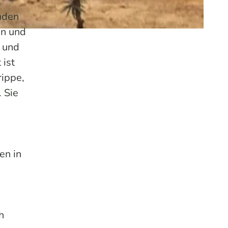
nden
en und
- und
 ist
rippe,
 Sie
en in
h