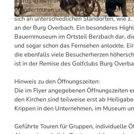
wurde in mehrere Routen von unterschiedlic
Wandertouren unternehmen, aber auch die G
sich an unterschiedlichen Standorten, wie z
© Patricia Wermeister | KI-optimiert
an der Burg Overbach. Ein besonderes Highli
Bauernmuseum im Ortsteil Berzbach dar, die 
und sogar schon das Fernsehen anlockte. Ein
die ebenfalls viele Besucherherzen höhersch
ist in der Remise des Golfclubs Burg Overb
Hinweis zu den Öffnungszeiten:
Die im Flyer angegebenen Öffnungszeiten e
den Kirchen sind teilweise erst ab Heiligab
Krippen in den Unternehmen, im Museum un
Geführte Touren für Gruppen, individuelle 