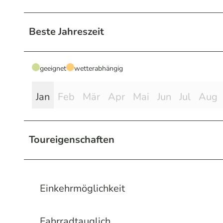
Beste Jahreszeit
geeignet
wetterabhängig
Jan
Feb
Mär
Apr
Mai
Jun
Jul
Aug
Toureigenschaften
Einkehrmöglichkeit
Fahrradtauglich