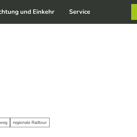
chtung und Einkehr
Service
Karte
Merkzett
Such
weg
regionale Radtour