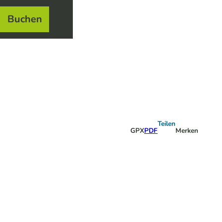
Buchen
el
e
Teilen
GPX
PDF
Merken