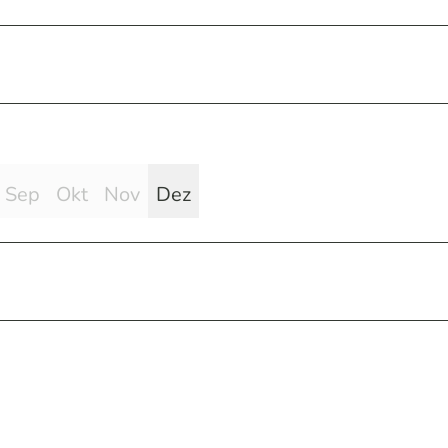
Sep
Okt
Nov
Dez