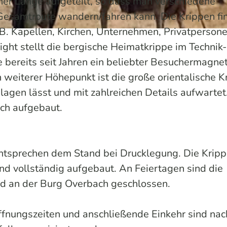
her Länge aufgeteilt, so dass man verschiedene
esamtroute wandern/fahren kann. Die Krippen fi
. B. Kapellen, Kirchen, Unternehmen, Privatperson
ght stellt die bergische Heimatkrippe im Technik
bereits seit Jahren ein beliebter Besuchermagnet
 weiterer Höhepunkt ist die große orientalische K
lagen lässt und mit zahlreichen Details aufwartet.
ach aufgebaut.
ntsprechen dem Stand bei Drucklegung. Die Kripp
end vollständig aufgebaut. An Feiertagen sind die
d an der Burg Overbach geschlossen.
Öffnungszeiten und anschließende Einkehr sind nac