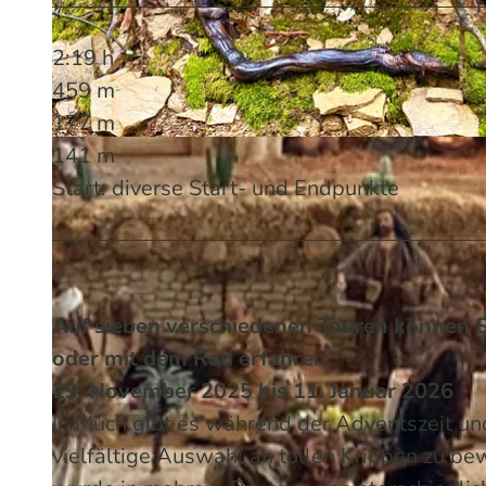
2:19 h
459 m
177 m
141 m
© Patricia Wermeister | KI-optimiert
Start: diverse Start- und Endpunkte
Auf sieben verschiedenen Touren können S
oder mit dem Rad erfahren.
29. November 2025 bis 11. Januar 2026
In Much gibt es während der Adventszeit und
vielfältige Auswahl an tollen Krippen zu 