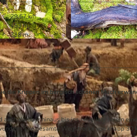
29,67 km
453 m
318 m
© Patricia Wermeister | KI-optimiert
ie die Krippen im bergisch schönen Much erwa
 auch darüber hinaus bis ins neue Jahr hinein ein
bewundern. Die gesamte Wegstrecke von knapp 30