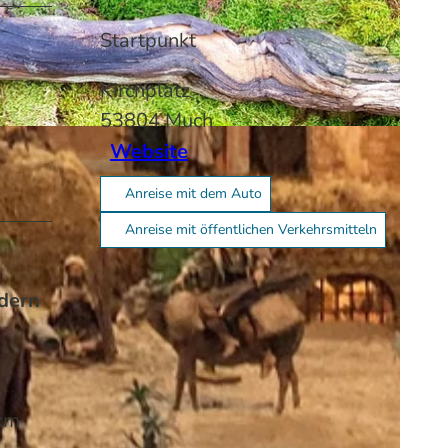
Startpunkt
Kirchplatz
53804
Much
Website
Anreise mit dem Auto
Anreise mit öffentlichen Verkehrsmitteln
ndern
e
 km