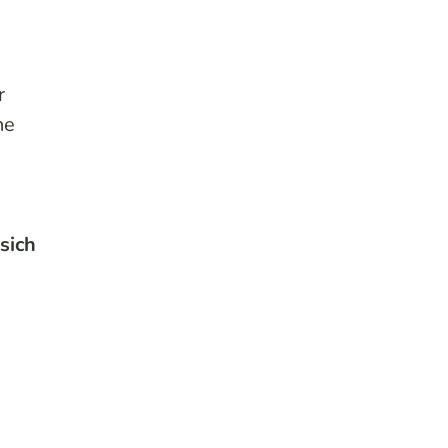
r
ne
sich