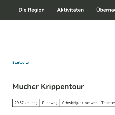
Z
Die Region
Aktivitäten
Überna
u
m
I
n
h
a
l
Startseite
t
Mucher Krippentour
29,67 km lang
Rundweg
Schwierigkeit: schwer
Themen