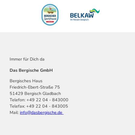
Immer für Dich da
Das Bergische GmbH
Bergisches Haus
Friedrich-Ebert-Straße 75
51429 Bergisch Gladbach
Telefon: +49 22 04 - 843000
Telefax: +49 22 04 - 843005
Mail:
info@dasbergische.de
f
I
Y
L
P
T
K
a
n
o
i
i
i
o