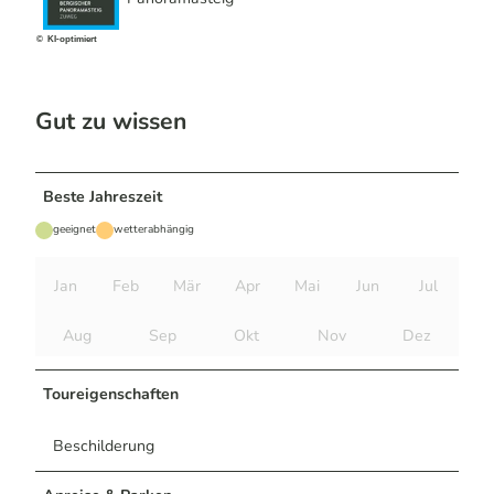
© KI-optimiert
Gut zu wissen
Beste Jahreszeit
geeignet
wetterabhängig
Jan
Feb
Mär
Apr
Mai
Jun
Jul
Aug
Sep
Okt
Nov
Dez
Toureigenschaften
Beschilderung