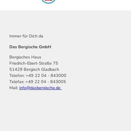
Immer für Dich da
Das Bergische GmbH
Bergisches Haus
Friedrich-Ebert-Straße 75
51429 Bergisch Gladbach
Telefon: +49 22 04 - 843000
Telefax: +49 22 04 - 843005
Mail:
info@dasbergische.de
f
I
Y
L
P
T
K
a
n
o
i
i
i
o
c
s
u
n
n
k
m
e
t
t
k
t
T
o
b
a
u
e
e
o
o