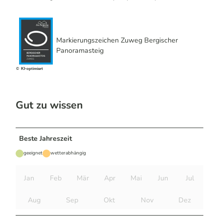
Markierungszeichen Zuweg Bergischer
Panoramasteig
© KI-optimiert
Gut zu wissen
Beste Jahreszeit
geeignet
wetterabhängig
Jan
Feb
Mär
Apr
Mai
Jun
Jul
Aug
Sep
Okt
Nov
Dez