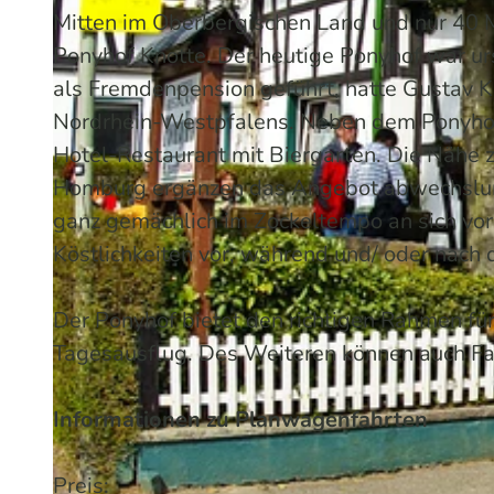
Mitten im Oberbergischen Land und nur 40 Mi
Ponyhof Knotte. Der heutige Ponyhof war urs
als Fremdenpension geführt, hatte Gustav 
Nordrhein-Westpfalens. Neben dem Ponyhof
Hotel-Restaurant mit Biergarten. Die Nähe 
Homburg ergänzen das Angebot abwechslungs
ganz gemächlich im Zockeltempo an sich vor
Köstlichkeiten vor, während und/ oder nach d
Der Ponyhof bietet den richtigen Rahmen f
Tagesausflug. Des Weiteren können auch Fami
Informationen zu Planwagenfahrten
Preis: