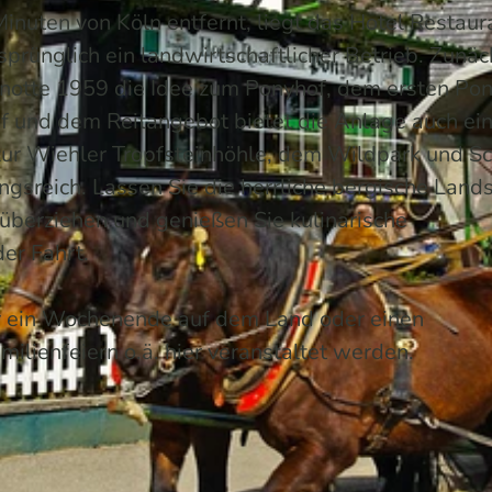
nuten von Köln entfernt, liegt das Hotel Restaur
prünglich ein landwirtschaftlicher Betrieb. Zunäc
Knotte 1959 die Idee zum Ponyhof, dem ersten Po
 und dem Reitangebot bietet die Anlage auch ei
zur Wiehler Tropfsteinhöhle, dem Wildpark und S
reich. Lassen Sie die herrliche bergische Lands
überziehen und genießen Sie kulinarische
er Fahrt.
ür ein Wochenende auf dem Land oder einen
lienfeiern o.ä. hier veranstaltet werden.