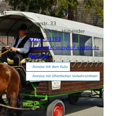
ant
Adresse / Kontakt
hst
nyhof
Römerstr. 33
n
51674
Wiehl
- Hübender
chloss
02262 93152
chaft
info@hotel-ponyhof-knotte.de
Website
Anreise mit dem Auto
Anreise mit öffentlichen Verkehrsmitteln