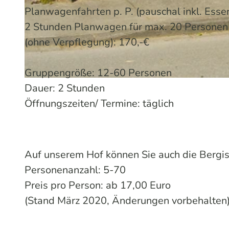
Planwagenfahrten p. P. (pauschal inkl. Essen
2 Stunden Planwagen für max. 20 Personen
© Hotel-Restaurant Ponyhof Knotte
(ohne Verpflegung): 170,-€
Gruppengröße: 12-60 Personen
© Hotel-Restaurant Ponyhof Knotte
Dauer: 2 Stunden
Öffnungszeiten/ Termine: täglich
Auf unserem Hof können Sie auch die Bergis
Personenanzahl: 5-70
Preis pro Person: ab 17,00 Euro
(Stand März 2020, Änderungen vorbehalten