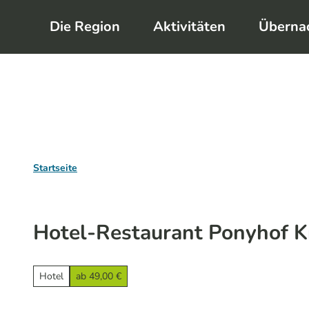
Z
Die Region
Aktivitäten
Überna
u
m
I
n
h
a
l
Startseite
t
Hotel-Restaurant Ponyhof K
Hotel
ab 49,00 €