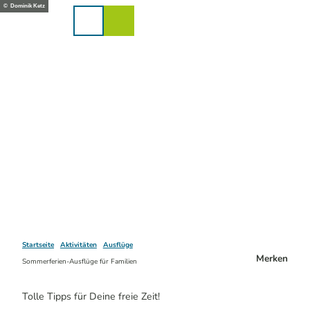
Z
© Dominik Ketz
u
Karte
Merkzettel
Suche
Menü
m
I
n
h
a
l
t
Startseite
Aktivitäten
Ausflüge
Merken
Sommerferien-Ausflüge für Familien
Tolle Tipps für Deine freie Zeit!