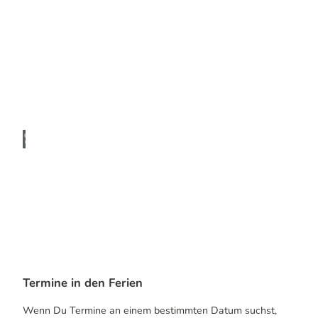
Bergischen
© Do
minik
Ketz
Bergischer
WanderBus
© SI
CHT
BAR
KEIT
SEXP
ERTE
N/Fot
Termine in den Ferien
oage
Weitere
ntur
Wolf,
JULI
Freizeittipps
A SC
Wenn Du Termine an einem bestimmten Datum suchst,
HUE
für Familien
MAN