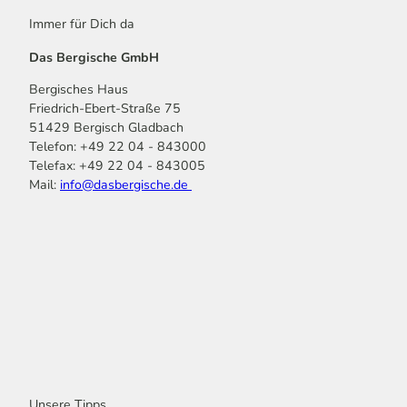
Immer für Dich da
Das Bergische GmbH
Bergisches Haus
Friedrich-Ebert-Straße 75
51429 Bergisch Gladbach
Telefon: +49 22 04 - 843000
Telefax: +49 22 04 - 843005
Mail:
info@dasbergische.de
f
I
Y
L
P
T
K
a
n
o
i
i
i
o
c
s
u
n
n
k
m
e
t
t
k
t
T
o
b
a
u
e
e
o
o
o
g
b
d
r
k
t
o
r
e
I
e
k
a
n
s
m
t
Unsere Tipps