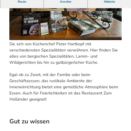
Hier wird auf besondere Qualität & Frische sowie
Route
Anrufen
Website
Regionalität gesetzt!
Schon seit der zweiten Generation steht im Restaurant
© Melissa Schülting / Das Bergische | KI-optim
© Melissa Schülting / Das Bergische | KI-optim
iert |
CC-BY-SA
iert |
CC-BY-SA
Zum Holländer hohe Qualität im Fokus und es werden
bevorzugt regionale Produkte verarbeitet.
Besuchen Sie das Restaurant Zum Holländer und lassen
© Melissa Schülting / Das Bergische | KI-optimiert |
CC-BY-SA
Sie sich von Küchenchef Peter Hartkopf mit
verschiedensten Spezialitäten verwöhnen. Hier finden Sie
alles von bergischen Spezialitäten, Lamm- und
Wildgerichten bis hin zu gutbürgerlicher Küche.
Egal ob zu Zweit, mit der Familie oder beim
Geschäftsessen, das rustikale Ambiente der
Inneneinrichtung bietet eine gemütliche Atmosphäre beim
Essen. Auch für Feierlichkeiten ist das Restaurant Zum
Holländer geeignet!
Gut zu wissen