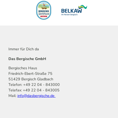
Immer für Dich da
Das Bergische GmbH
Bergisches Haus
Friedrich-Ebert-Straße 75
51429 Bergisch Gladbach
Telefon: +49 22 04 - 843000
Telefax: +49 22 04 - 843005
Mail:
info@dasbergische.de
f
I
Y
L
P
T
K
a
n
o
i
i
i
o