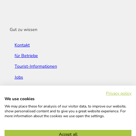
Gut zu wissen
Kontakt
für Betriebe
Tourist-Informationen
Jobs
Broschüren & Flyer
Privacy policy
We use cookies
We may place these for analysis of our visitor data, to improve our website,
show personalised content and to give you a great website experience. For
more information about the cookies we use open the settings.
Widerrufsbelehrung
AGB
Barrierefreiheitserklärung
Accept all
Kontakt
Impressum
Datenschutz