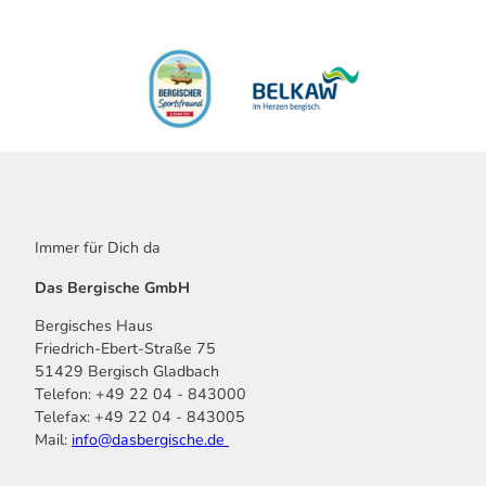
v
n
u
n
e
n
g
r
g
i
S
„
n
c
P
d
h
A
e
a
P
r
f
I
A
f
E
g
e
R
g
r
!
e
Immer für Dich da
'
H
r
ö
Das Bergische GmbH
a
t
f
n
a
f
Bergisches Haus
d
l
n
Friedrich-Ebert-Straße 75
g
h
e
51429 Bergisch Gladbach
e
ö
n
Telefon: +49 22 04 - 843000
s
h
Telefax: +49 22 04 - 843005
c
l
Mail:
info@dasbergische.de
h
e
ö
'