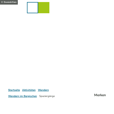
Z
© Dominik Ketz
u
Karte
Merkzettel
Suche
Menü
m
I
n
h
a
l
t
Startseite
Aktivitäten
Wandern
Merken
Wandern im Bergischen
Spaziergänge