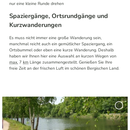
nur eine kleine Runde drehen
Spaziergänge, Ortsrundgänge und
Kurzwanderungen
Es muss nicht immer eine große Wanderung sein,
manchmal reicht auch ein gemütlicher Spaziergang, ein
Ortsbummel oder eben eine kurze Wanderung. Deshalb
haben wir Ihnen hier eine Auswahl an kurzen Wegen von
max.
7
km
Länge zusammengestellt. Genießen Sie Ihre
freie Zeit an der frischen Luft im schönen Bergischen Land.
D
e
'Was
t
(Strei
#2)' z
a
Merkl
i
hinzu