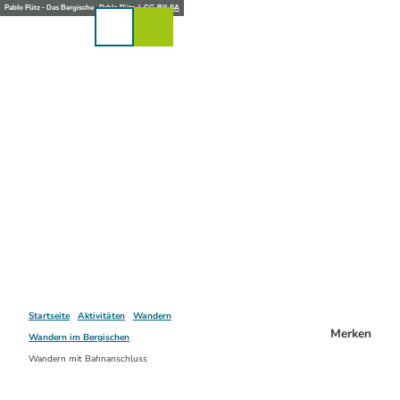
Z
Pablo Pütz - Das Bergische , Pablo Pütz |
CC-BY-SA
u
Karte
Merkzettel
Suche
Menü
m
I
n
h
a
l
t
Startseite
Aktivitäten
Wandern
Merken
Wandern im Bergischen
Wandern mit Bahnanschluss