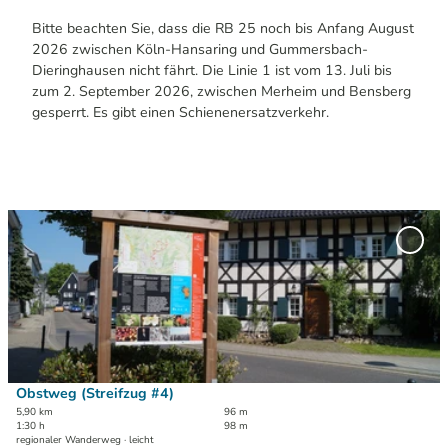
Bitte beachten Sie, dass die RB 25 noch bis Anfang August
2026 zwischen Köln-Hansaring und Gummersbach-
Dieringhausen nicht fährt. Die Linie 1 ist vom 13. Juli bis
zum 2. September 2026, zwischen Merheim und Bensberg
gesperrt. Es gibt einen Schienenersatzverkehr.
D
e
'Obs
t
(Strei
#4)' z
a
Merkl
i
hinzu
l
s
e
i
Obstweg (Streifzug #4)
Maren Pussak / Das Bergische | KI-optimiert |
CC-BY-SA
t
5,90 km
96 m
1:30 h
98 m
e
regionaler Wanderweg · leicht