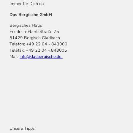
n
e
Immer für Dich da
e
'
n
Das Bergische GmbH
ö
f
Bergisches Haus
f
Friedrich-Ebert-Straße 75
n
51429 Bergisch Gladbach
e
Telefon: +49 22 04 - 843000
n
Telefax: +49 22 04 - 843005
Mail:
info@dasbergische.de
f
I
Y
L
P
T
K
a
n
o
i
i
i
o
c
s
u
n
n
k
m
e
t
t
k
t
T
o
b
a
u
e
e
o
o
o
g
b
d
r
k
t
o
r
e
I
e
k
a
n
s
m
t
Unsere Tipps