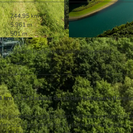
244,95 km
5.961 m
501 m
© Dominik Ketz | KI-optimiert |
CC-BY-SA
n-Ründeroth (nahe Haltestelle "Ründeroth
4 km in 12 Etappen durch den Naturpark Bergis
 der abwechslungsreichsten Mittelgebirgslandscha
etropole Köln entfernt. Er führt in einer großen