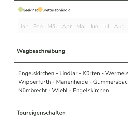
geeignet
wetterabhängig
Jan
Feb
Mär
Apr
Mai
Jun
Jul
Aug
Wegbeschreibung
Engelskirchen - Lindlar - Kürten - Werme
Wipperfürth - Marienheide - Gummersbach 
Nümbrecht - Wiehl - Engelskirchen
Toureigenschaften