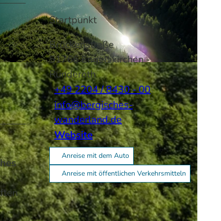
Startpunkt
Brückenstraße
51766
Engelskirchen
-
Ründeroth
+49 2204 / 8430 - 00
info@bergisches-
wanderland.de
Website
Anreise mit dem Auto
ches
Anreise mit öffentlichen Verkehrsmitteln
ften