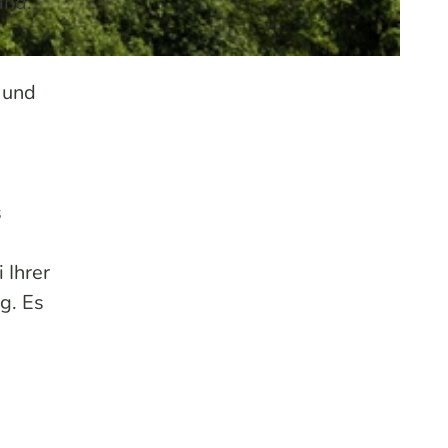
and.
 und
s
 Ihrer
g. Es