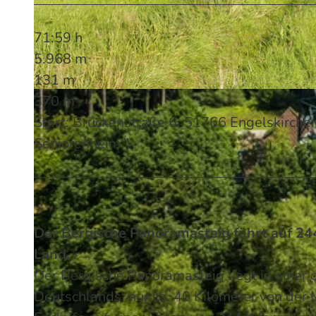
71:59 h
5.968 m
131 m
370 m
© Guido Wagner | KI-optimiert |
CC-BY-SA
Start: Brückenstraße 6, 51766 Engelskirche
Seniorenheim")
Der Bergische Panoramasteig führt auf 24
Land.
Der Bergische Panoramasteig liegt in einer
Deutschlands, nur ca. 40 Kilometer von der M