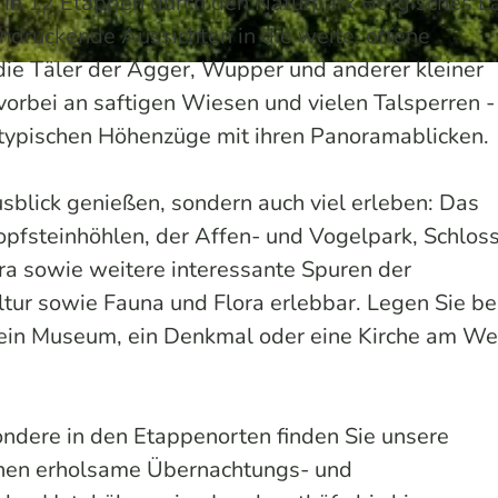
n in 12 Etappen durch den Naturpark Bergisches L
eindruckende Aussichten in die weite, offene
die Täler der Agger, Wupper und anderer kleiner
orbei an saftigen Wiesen und vielen Talsperren -
o typischen Höhenzüge mit ihren Panoramablicken.
sblick genießen, sondern auch viel erleben: Das
opfsteinhöhlen, der Affen- und Vogelpark, Schlos
 sowie weitere interessante Spuren der
ur sowie Fauna und Flora erlebbar. Legen Sie bei
ein Museum, ein Denkmal oder eine Kirche am We
ndere in den Etappenorten finden Sie unsere
hnen erholsame Übernachtungs- und