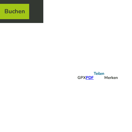
Buchen
el
e
Teilen
GPX
PDF
Merken