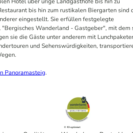
len Hotel über urige Landgasthöfe bis hin zu
staurant bis hin zum rustikalen Biergarten sind 
erer eingestellt. Sie erfüllen festgelegte
l "Bergisches Wanderland - Gastgeber", mit dem s
rgen sie die Gäste unter anderem mit Lunchpaketen
dertouren und Sehenswürdigkeiten, transportiere
Wegen.
hen Panoramasteig
.
© KI-optimiert