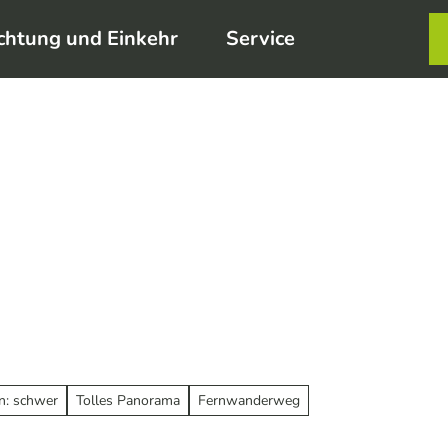
chtung und Einkehr
Service
Karte
Merkzett
Such
n: schwer
Tolles Panorama
Fernwanderweg