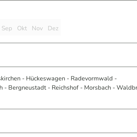
Sep
Okt
Nov
Dez
lskirchen - Hückeswagen - Radevormwald -
- Bergneustadt - Reichshof - Morsbach - Waldbr