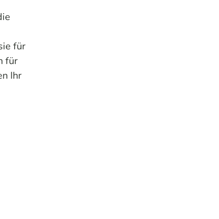
die
ie für
 für
n Ihr