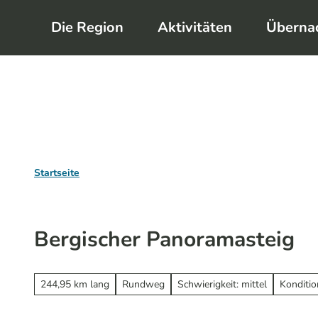
Z
Die Region
Aktivitäten
Überna
u
m
I
n
h
a
l
Startseite
t
Bergischer Panoramasteig
244,95 km lang
Rundweg
Schwierigkeit: mittel
Konditio