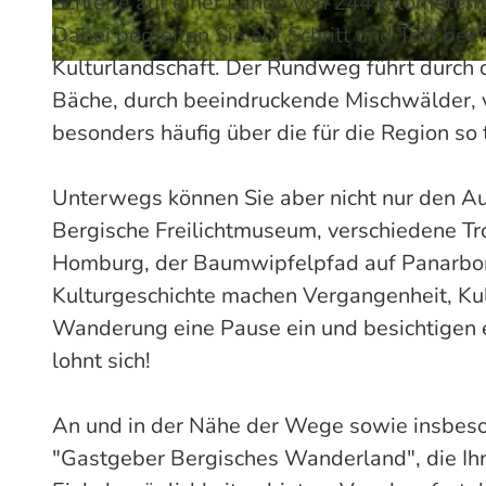
Schleife auf einer Länge von 244 Kilometer
Dabei begleiten Sie auf Schritt und Tritt be
Kulturlandschaft. Der Rundweg führt durch 
© Dominik Ketz | KI-optimiert |
CC-BY-SA
Bäche, durch beeindruckende Mischwälder, v
besonders häufig über die für die Region s
Unterwegs können Sie aber nicht nur den Au
Bergische Freilichtmuseum, verschiedene Tr
Homburg, der Baumwipfelpfad auf Panarbora
Kulturgeschichte machen Vergangenheit, Kult
Wanderung eine Pause ein und besichtigen 
lohnt sich!
An und in der Nähe der Wege sowie insbeso
"Gastgeber Bergisches Wanderland", die I