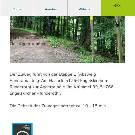
GPX
Route
Anrufen
Website
0:12 h
711 m
19 m
164 m
183 m
19 m
Start: Am Hasack, 51766 Engelskirchen
Ziel: Aggertalhöhle
© Das Bergische / Maren Pussak | KI-optimiert |
CC-BY-SA
© Maren Pussak / Das Bergische | KI-optimiert |
CC-BY-SA
Der Zuweg führt von der Etappe 1 (Abzweig
Panoramasteig: Am Hasack, 51766 Engelskirchen-
Ründeroth) zur Aggertalhöle (Im Krümmel 39, 51766
Engelskirchen-Ründeroth).
Die Gehzeit des Zuweges beträgt ca. 10 - 15 min.