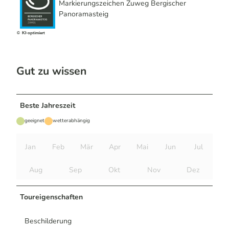
Markierungszeichen Zuweg Bergischer
Panoramasteig
© KI-optimiert
Gut zu wissen
Beste Jahreszeit
geeignet
wetterabhängig
Jan
Feb
Mär
Apr
Mai
Jun
Jul
Aug
Sep
Okt
Nov
Dez
Toureigenschaften
Beschilderung