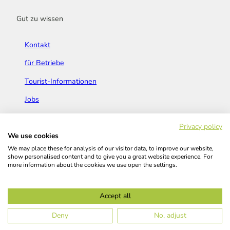
Gut zu wissen
Kontakt
für Betriebe
Tourist-Informationen
Jobs
Broschüren & Flyer
Privacy policy
We use cookies
We may place these for analysis of our visitor data, to improve our website,
show personalised content and to give you a great website experience. For
more information about the cookies we use open the settings.
Widerrufsbelehrung
AGB
Barrierefreiheitserklärung
Accept all
Kontakt
Impressum
Datenschutz
Deny
No, adjust
© Das Bergische GmbH