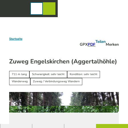
Z
u
Karte
Merkzettel
Suche
Menü
m
I
n
h
a
Startseite
Teilen
GPX
PDF
Merken
l
t
Zuweg Engelskirchen (Aggertalhöhle)
711 m lang
Schwierigkeit: sehr leicht
Kondition: sehr leicht
Wanderweg
Zuweg / Verbindungsweg Wandern