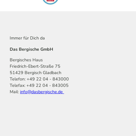
Immer für Dich da
Das Bergische GmbH
Bergisches Haus
Friedrich-Ebert-Straße 75
51429 Bergisch Gladbach
Telefon: +49 22 04 - 843000
Telefax: +49 22 04 - 843005
Mail:
info@dasbergische.de
f
I
Y
L
P
T
K
a
n
o
i
i
i
o
c
s
u
n
n
k
m
e
t
t
k
t
T
o
b
a
u
e
e
o
o