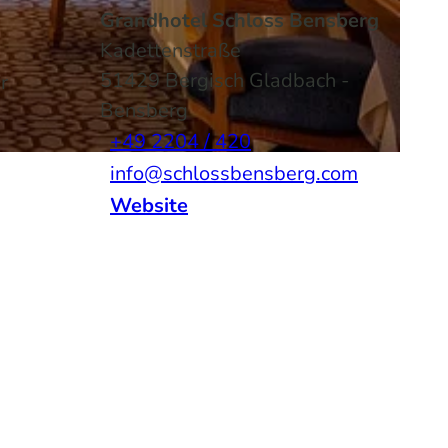
Grandhotel Schloss Bensberg
Kadettenstraße
51429
Bergisch Gladbach
-
r
Bensberg
+49 2204 / 420
info@schlossbensberg.com
Website