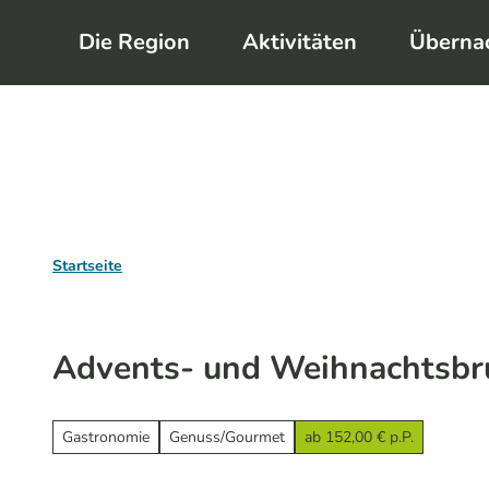
Z
Die Region
Aktivitäten
Überna
u
m
I
n
h
a
l
Startseite
t
Advents- und Weihnachtsbr
Gastronomie
Genuss/Gourmet
ab 152,00 € p.P.