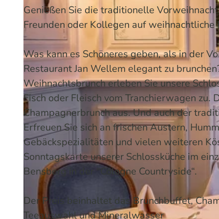
Genießen Sie die traditionelle Vorweihnacht
Freunden oder Kollegen auf weihnachtliche K
Was kann es Schöneres geben, als in der V
Restaurant Jan Wellem elegant zu brunchen
Weihnachtsbrunch erleben Sie unsere Schlos
Fisch oder Fleisch vom Tranchierwagen zu. 
Champagnerbrunch aus. Und auch der traditi
Erfreuen Sie sich an frischen Austern, Hum
Gebäckspezialitäten und vielen weiteren Köst
Sonntagskarte unserer Schlossküche im ein
Bensberg in der "Cologne Countryside“.
Der Preis beinhaltet das Brunchbuffet, Cha
Teeauswahl und Mineralwasser