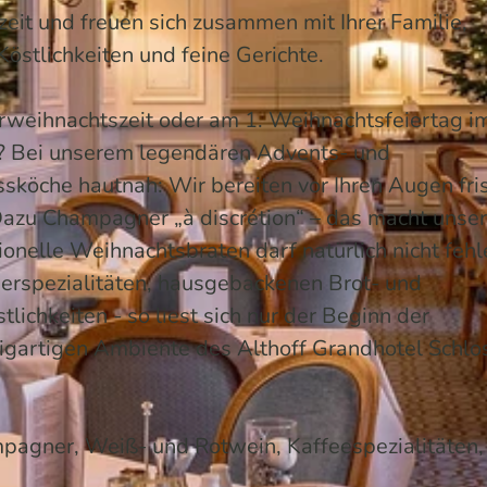
zeit und freuen sich zusammen mit Ihrer Familie,
östlichkeiten und feine Gerichte.
orweihnachtszeit oder am 1. Weihnachtsfeiertag 
? Bei unserem legendären Advents- und
sköche hautnah: Wir bereiten vor Ihren Augen fri
Dazu Champagner „à discrétion“ – das macht unse
onelle Weihnachtsbraten darf natürlich nicht feh
merspezialitäten, hausgebackenen Brot- und
lichkeiten - so liest sich nur der Beginn der
zigartigen Ambiente des Althoff Grandhotel Schl
mpagner, Weiß- und Rotwein, Kaffeespezialitäten,