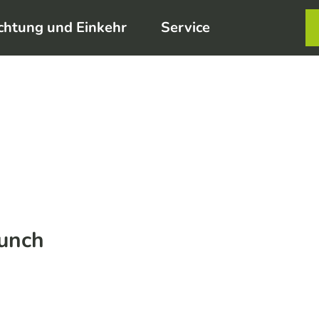
chtung und Einkehr
Service
Karte
Merkzett
Such
unch