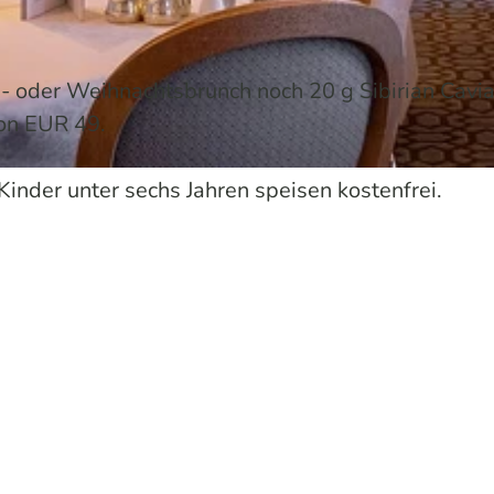
- oder Weihnachtsbrunch noch 20 g Sibirian Cavia
von EUR 49.
 Kinder unter sechs Jahren speisen kostenfrei.