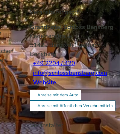
Veranstaltungsort
Grandhotel Schloss Bensberg
im
Kadettenstraße
51429
Bergisch Gladbach
-
schen
Bensberg
ren
+49 2204 / 420
len,
info@schlossbensberg.com
Website
oss
Anreise mit dem Auto
Anreise mit öffentlichen Verkehrsmitteln
Veranstalter