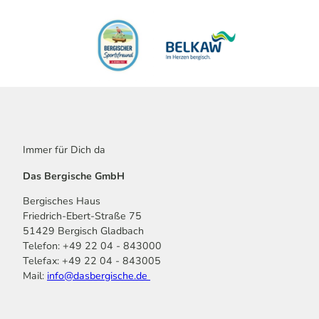
Immer für Dich da
Das Bergische GmbH
Bergisches Haus
Friedrich-Ebert-Straße 75
51429 Bergisch Gladbach
Telefon: +49 22 04 - 843000
Telefax: +49 22 04 - 843005
Mail:
info@dasbergische.de
f
I
Y
L
P
T
K