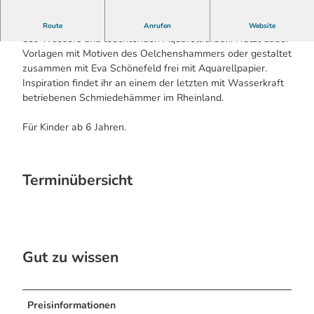
Lasst eurer Kreativität freien Lauf mit Hilfe des Elements
Route
Anrufen
Website
des Wassers und leuchtenden Aquarellfarben. Nutzt dabei
Vorlagen mit Motiven des Oelchenshammers oder gestaltet
zusammen mit Eva Schönefeld frei mit Aquarellpapier.
Inspiration findet ihr an einem der letzten mit Wasserkraft
betriebenen Schmiedehämmer im Rheinland.
Für Kinder ab 6 Jahren.
Terminübersicht
Gut zu wissen
Preisinformationen