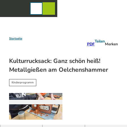
Z
u
Karte
Merkzettel
Suche
Menü
m
I
n
h
a
Startseite
Teilen
PDF
Merken
l
t
Kulturrucksack: Ganz schön heiß!
Metallgießen am Oelchenshammer
Kinderprogramm
© LVR-Industriemuseum | KI-optimiert