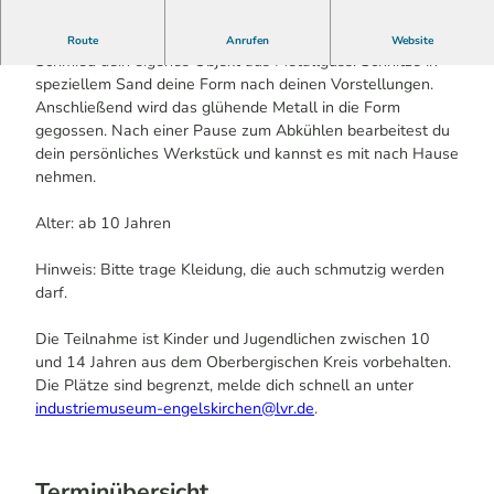
Werde Künstler*in und erstelle zusammen mit unserem
Route
Anrufen
Website
Schmied dein eigenes Objekt aus Metallguss. Schnitze in
speziellem Sand deine Form nach deinen Vorstellungen.
Anschließend wird das glühende Metall in die Form
gegossen. Nach einer Pause zum Abkühlen bearbeitest du
dein persönliches Werkstück und kannst es mit nach Hause
nehmen.
Alter: ab 10 Jahren
Hinweis: Bitte trage Kleidung, die auch schmutzig werden
darf.
Die Teilnahme ist Kinder und Jugendlichen zwischen 10
und 14 Jahren aus dem Oberbergischen Kreis vorbehalten.
Die Plätze sind begrenzt, melde dich schnell an unter
industriemuseum-engelskirchen@lvr.de
.
Terminübersicht