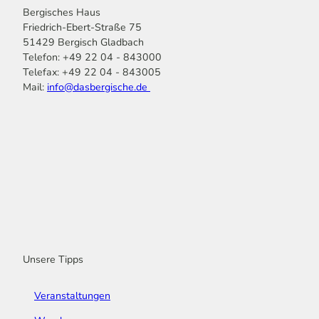
Bergisches Haus
Friedrich-Ebert-Straße 75
51429 Bergisch Gladbach
Telefon: +49 22 04 - 843000
Telefax: +49 22 04 - 843005
Mail:
info@dasbergische.de
f
I
Y
L
P
T
K
a
n
o
i
i
i
o
c
s
u
n
n
k
m
e
t
t
k
t
T
o
b
a
u
e
e
o
o
o
g
b
d
r
k
t
o
r
e
I
e
k
a
n
s
m
t
Unsere Tipps
Veranstaltungen