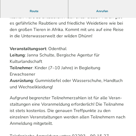
Auf dieser Safari müssen wir genau hinsehen, um die
Route
Anrufen
kleinen Tiere zu entdecken! Auch unter diesen Tieren gibt
es gefährliche Raubtiere und friedliche Weidetiere wie bei
den großen Tieren in Afrika. Kommt mit uns auf eine Reise
in die Unterwasserwelt der wilden Dhünn!
Veranstaltungsort
: Odenthal
Leitung
: Janna Schulte, Bergische Agentur für
Kulturlandschaft
Teilnehmer
: Kinder (7–10 Jahre) in Begleitung
Erwachsener
Ausrüstung
: Gummistiefel oder Wasserschuhe, Handtuch
und Wechselkleidung!
Aufgrund begrenzter Teilnehmerzahlen ist für alle Veran-
staltungen eine Voranmeldung erforderlich! Die Teilnahme
ist stets kostenlos. Die genauen Treffpunkte zu den
einzelnen Veranstaltungen werden allen Teilnehmern nach
Anmeldung mitgeteilt.