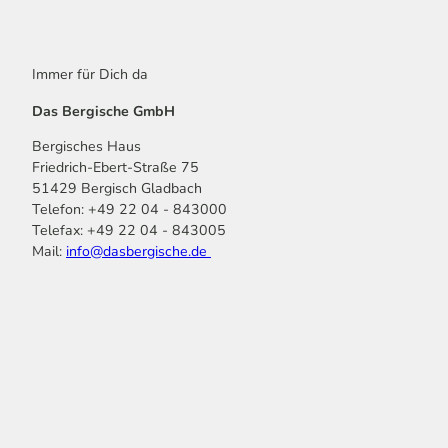
Immer für Dich da
Das Bergische GmbH
Bergisches Haus
Friedrich-Ebert-Straße 75
51429 Bergisch Gladbach
Telefon: +49 22 04 - 843000
Telefax: +49 22 04 - 843005
Mail:
info@dasbergische.de
f
I
Y
L
P
T
K
a
n
o
i
i
i
o
c
s
u
n
n
k
m
e
t
t
k
t
T
o
b
a
u
e
e
o
o
o
g
b
d
r
k
t
o
r
e
I
e