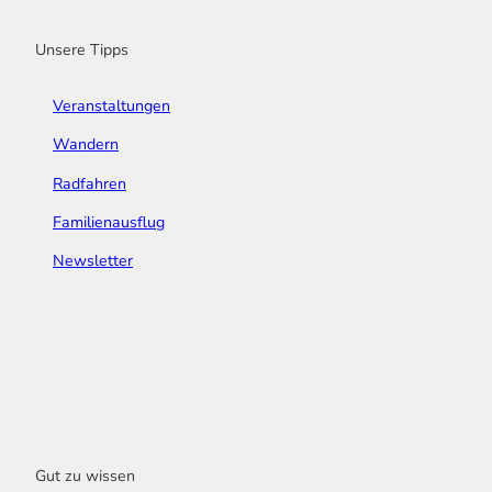
k
a
n
s
m
t
Unsere Tipps
Veranstaltungen
Wandern
Radfahren
Familienausflug
Newsletter
Gut zu wissen