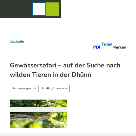
Z
u
Karte
Merkzettel
Suche
Menü
m
I
n
h
a
Startseite
Teilen
PDF
Merken
l
t
Gewässersafari – auf der Suche nach
wilden Tieren in der Dhünn
Kinderprogramm
Ausflug/Exkursion
© Dominik Ketz | KI-optimiert