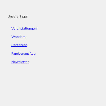
o
r
e
I
e
k
a
n
s
m
t
Unsere Tipps
Veranstaltungen
Wandern
Radfahren
Familienausflug
Newsletter