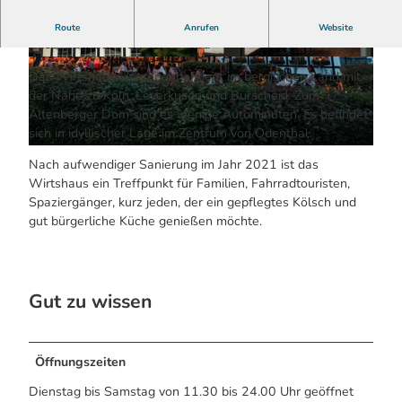
Herzlich Willkommen im Herzogenhof – wo
Route
Anrufen
Website
Gastfreundschaft zu Hause ist.
© TIM PFIEFFER, TIM PFEIFFER | KI-optimiert
© TIM PFEIFFER | KI-optimiert |
CC-BY-SA
|
CC-BY-SA
Das Wirtshaus Herzogenhof liegt im bergischen Land mit
der Nähe zu Köln, Leverkusen und Burscheid. Zum
Altenberger Dom sind es wenige Autominuten. Es befindet
sich in idyllischer Lage im Zentrum von Odenthal.
© TIM PFEIFFER | KI-optimiert |
CC-BY-SA
Nach aufwendiger Sanierung im Jahr 2021 ist das
Wirtshaus ein Treffpunkt für Familien, Fahrradtouristen,
Spaziergänger, kurz jeden, der ein gepflegtes Kölsch und
gut bürgerliche Küche genießen möchte.
Gut zu wissen
Öffnungszeiten
Dienstag bis Samstag von 11.30 bis 24.00 Uhr geöffnet