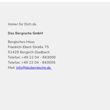
Immer für Dich da
Das Bergische GmbH
Bergisches Haus
Friedrich-Ebert-Straße 75
51429 Bergisch Gladbach
Telefon: +49 22 04 - 843000
Telefax: +49 22 04 - 843005
Mail:
info@dasbergische.de
f
I
Y
L
P
T
K
a
n
o
i
i
i
o
c
s
u
n
n
k
m
e
t
t
k
t
T
o
b
a
u
e
e
o
o
o
g
b
d
r
k
t