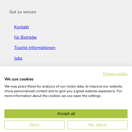
Gut zu wissen
Kontakt
für Betriebe
Tourist-Informationen
Jobs
Broschüren & Flyer
Privacy policy
We use cookies
We may place these for analysis of our visitor data, to improve our website,
show personalised content and to give you a great website experience. For
more information about the cookies we use open the settings.
Widerrufsbelehrung
AGB
Barrierefreiheitserklärung
Accept all
Kontakt
Impressum
Datenschutz
Deny
No, adjust
© Das Bergische GmbH