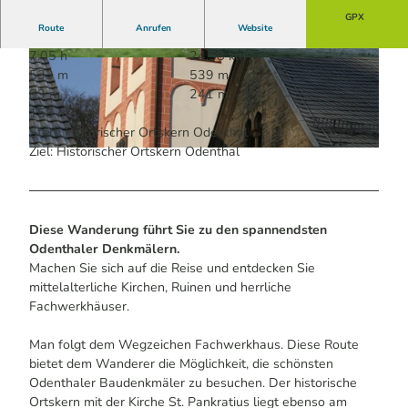
GPX
Route
Anrufen
Website
7:05 h
24,58 km
© Das Bergische / David Bosbach | KI-optimier
© Das Bergische / David Bosbach | KI-optimier
533 m
539 m
t |
CC-BY-SA
t |
CC-BY-SA
83 m
241 m
158 m
Start: Historischer Ortskern Odenthal
Ziel: Historischer Ortskern Odenthal
© Das Bergische / David Bosbach | KI-optimiert |
CC-BY-SA
Diese Wanderung führt Sie zu den spannendsten
Odenthaler Denkmälern.
Machen Sie sich auf die Reise und entdecken Sie
mittelalterliche Kirchen, Ruinen und herrliche
Fachwerkhäuser.
Man folgt dem Wegzeichen Fachwerkhaus. Diese Route
bietet dem Wanderer die Möglichkeit, die schönsten
Odenthaler Baudenkmäler zu besuchen. Der historische
Ortskern mit der Kirche St. Pankratius liegt ebenso am