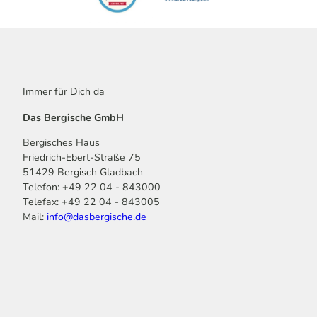
Immer für Dich da
Das Bergische GmbH
Bergisches Haus
Friedrich-Ebert-Straße 75
51429 Bergisch Gladbach
Telefon: +49 22 04 - 843000
Telefax: +49 22 04 - 843005
Mail:
info@dasbergische.de
f
I
Y
L
P
T
K
a
n
o
i
i
i
o
c
s
u
n
n
k
m
e
t
t
k
t
T
o
b
a
u
e
e
o
o