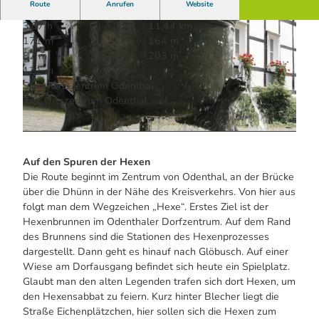
Route
Anrufen
Website
3:07 h
11,44 km
171 m
164 m
82 m
203 m
121 m
Start: Ortszentrum Odenthal
Ziel: Ortszentrum Odenthal
© Das Bergische / David Bosbach | KI-optimiert |
CC-BY-SA
© Das Bergische / David Bosbach | KI-optimiert |
CC-BY-SA
Auf den Spuren der Hexen
Die Route beginnt im Zentrum von Odenthal, an der Brücke
über die Dhünn in der Nähe des Kreisverkehrs. Von hier aus
folgt man dem Wegzeichen „Hexe“. Erstes Ziel ist der
Hexenbrunnen im Odenthaler Dorfzentrum. Auf dem Rand
des Brunnens sind die Stationen des Hexenprozesses
dargestellt. Dann geht es hinauf nach Glöbusch. Auf einer
Wiese am Dorfausgang befindet sich heute ein Spielplatz.
Glaubt man den alten Legenden trafen sich dort Hexen, um
den Hexensabbat zu feiern. Kurz hinter Blecher liegt die
Straße Eichenplätzchen, hier sollen sich die Hexen zum