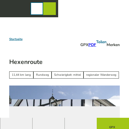
Z
u
Karte
Merkzettel
Suche
Menü
m
I
n
h
a
Startseite
Teilen
GPX
PDF
Merken
l
t
Hexenroute
11,44 km lang
Rundweg
Schwierigkeit: mittel
regionaler Wanderweg
GPX