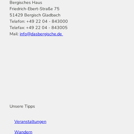
Bergisches Haus
Friedrich-Ebert-Straße 75
51429 Bergisch Gladbach
Telefon: +49 22 04 - 843000
Telefax: +49 22 04 - 843005
Mail:
info@dasbergische.de
f
I
Y
L
P
T
K
a
n
o
i
i
i
o
c
s
u
n
n
k
m
e
t
t
k
t
T
o
b
a
u
e
e
o
o
o
g
b
d
r
k
t
o
r
e
I
e
k
a
n
s
m
t
Unsere Tipps
Veranstaltungen
Wandern