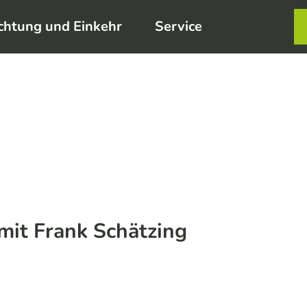
chtung und Einkehr
Service
Karte
Merkzett
Such
it Frank Schätzing