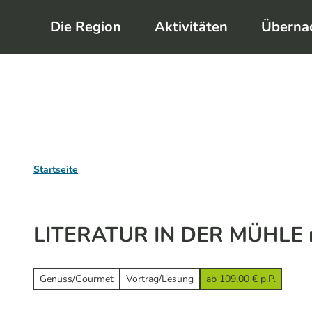
Z
Die Region
Aktivitäten
Überna
u
m
I
n
h
a
l
Startseite
t
LITERATUR IN DER MÜHLE m
Genuss/Gourmet
Vortrag/Lesung
ab 109,00 € p.P.