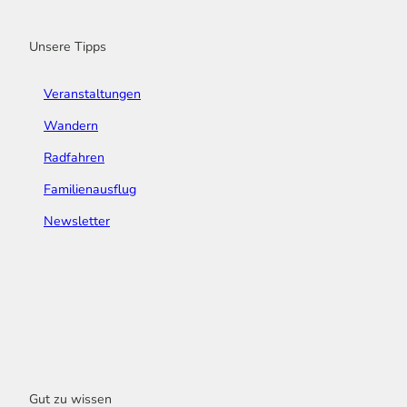
k
a
n
s
m
t
Unsere Tipps
Veranstaltungen
Wandern
Radfahren
Familienausflug
Newsletter
Gut zu wissen