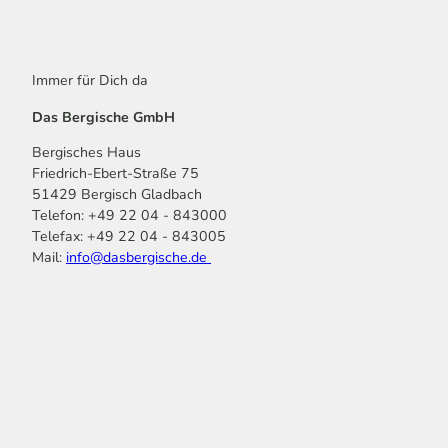
Immer für Dich da
Das Bergische GmbH
Bergisches Haus
Friedrich-Ebert-Straße 75
51429 Bergisch Gladbach
Telefon: +49 22 04 - 843000
Telefax: +49 22 04 - 843005
Mail:
info@dasbergische.de
f
I
Y
L
P
T
K
a
n
o
i
i
i
o
c
s
u
n
n
k
m
e
t
t
k
t
T
o
b
a
u
e
e
o
o
o
g
b
d
r
k
t
o
r
e
I
e