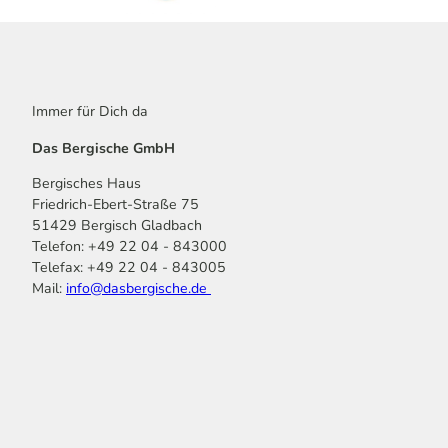
Immer für Dich da
Das Bergische GmbH
Bergisches Haus
Friedrich-Ebert-Straße 75
51429 Bergisch Gladbach
Telefon: +49 22 04 - 843000
Telefax: +49 22 04 - 843005
Mail:
info@dasbergische.de
f
I
Y
L
P
T
K
a
n
o
i
i
i
o
c
s
u
n
n
k
m
e
t
t
k
t
T
o
b
a
u
e
e
o
o
o
g
b
d
r
k
t