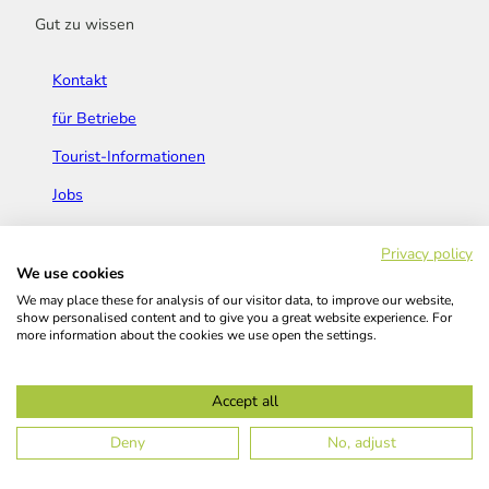
Gut zu wissen
Kontakt
für Betriebe
Tourist-Informationen
Jobs
Broschüren & Flyer
Privacy policy
We use cookies
We may place these for analysis of our visitor data, to improve our website,
show personalised content and to give you a great website experience. For
more information about the cookies we use open the settings.
Widerrufsbelehrung
AGB
Barrierefreiheitserklärung
Accept all
Kontakt
Impressum
Datenschutz
Deny
No, adjust
© Das Bergische GmbH