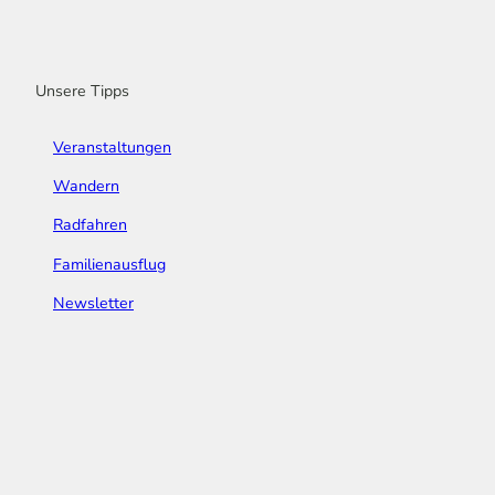
o
r
e
I
e
k
a
n
s
m
t
Unsere Tipps
Veranstaltungen
Wandern
Radfahren
Familienausflug
Newsletter