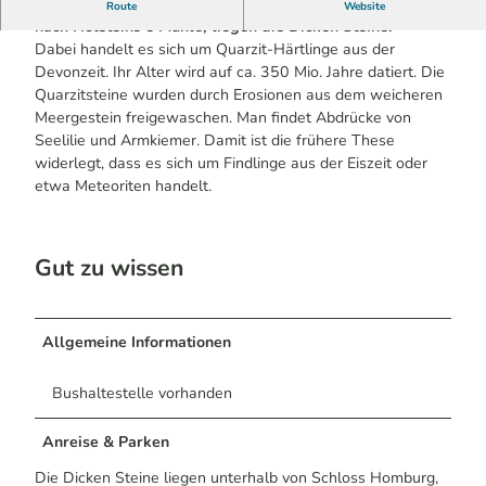
Unterhalb von Schloss Homburg, abseits des Weges
Route
Website
nach Holsteins´s Mühle, liegen die Dicken Steine.
Dabei handelt es sich um Quarzit-Härtlinge aus der
Devonzeit. Ihr Alter wird auf ca. 350 Mio. Jahre datiert. Die
Quarzitsteine wurden durch Erosionen aus dem weicheren
Meergestein freigewaschen. Man findet Abdrücke von
Seelilie und Armkiemer. Damit ist die frühere These
widerlegt, dass es sich um Findlinge aus der Eiszeit oder
etwa Meteoriten handelt.
Gut zu wissen
Allgemeine Informationen
Bushaltestelle vorhanden
Anreise & Parken
Die Dicken Steine liegen unterhalb von Schloss Homburg,