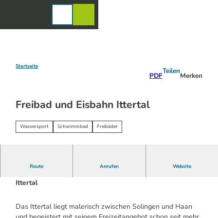
Z
u
Karte
Merkzettel
Suche
Menü
m
I
n
h
a
Startseite
Teilen
PDF
Merken
l
t
Freibad und Eisbahn Ittertal
Wassersport
Schwimmbad
Freibäder
Route
Anrufen
Website
Idyllischer Freizeitspaß im Ittertal | Freibad und Eisbahn
Ittertal
Das Ittertal liegt malerisch zwischen Solingen und Haan
und begeistert mit seinem Freizeitangebot schon seit mehr